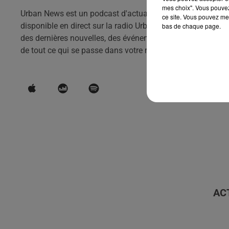
mes choix". Vous pouvez
Urban News est un podcast d'actualités qui vous tient info
ce site. Vous pouvez met
disponible en direct sur la radio Urban hit et en podcast to
bas de chaque page.
des dernières nouvelles, des événements et des tendances d
de tout ce qui se passe dans votre région.
AC