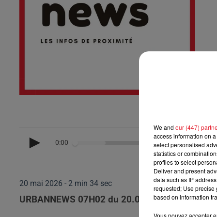
We and
our (447) partn
access information on a 
0:00
select personalised ad
statistics or combinatio
profiles to select person
Deliver and present adv
data such as IP address 
20 mai 2026 - 2 min 34 sec
requested; Use precise g
based on information tra
URBANNEWS 07H02 du 20.05.2026
Vous pouvez accepter en 