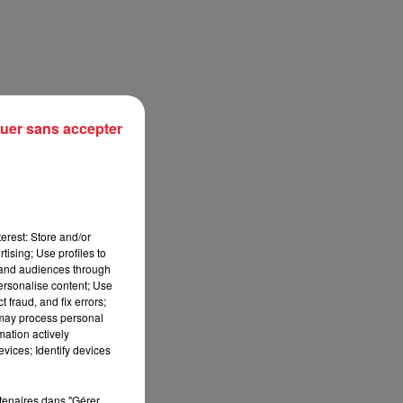
uer sans accepter
erest: Store and/or
tising; Use profiles to
sec
tand audiences through
personalise content; Use
 fraud, and fix errors;
 may process personal
mation actively
vices; Identify devices
rtenaires dans "Gérer