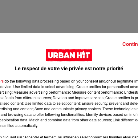
Contin
Le respect de votre vie privée est notre priorité
ers
do the following data processing based on your consent and/or our legitimate int
device; Use limited data to select advertising; Create profiles for personalised adver
2 min 34 
vertising; Measure advertising performance; Measure content performance; Unders
ns of data from different sources; Develop and improve services; Create profiles to 
alised content; Use limited data to select content; Ensure security, prevent and detect
ertising and content; Save and communicate privacy choices. These technologies
and browsing data to offer following functionalities: Identify devices based on infor
eolocation data; Match and combine data from other data sources; Link different de
nsmitted automatically.
cliquant sur "Accepter et fermer", ou affiner en sélectionnant les finalités et/ou pa