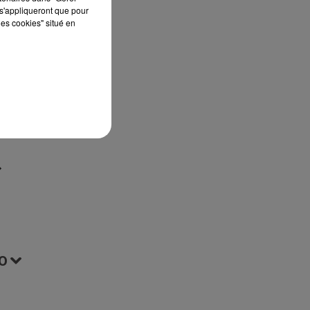
s'appliqueront que pour
st
les cookies" situé en
ur
t
O