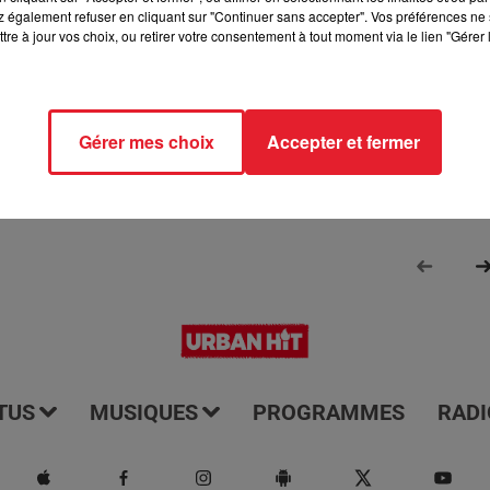
 également refuser en cliquant sur "Continuer sans accepter". Vos préférences ne 
rmé de tout ce qui se passe dans les départements 77 et 93. Il e
tre à jour vos choix, ou retirer votre consentement à tout moment via le lien "Gérer 
us les jours à 7h15. Il vous offre une couverture complète et à jo
e ces régions. Écoutez-le pour rester informé et être au couran
Gérer mes choix
Accepter et fermer
TUS
MUSIQUES
PROGRAMMES
RADI