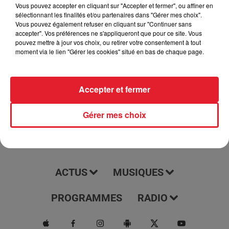
podcast tous les jours à 7h15. Il vous offre une couverture
Vous pouvez accepter en cliquant sur "Accepter et fermer", ou affiner en
sélectionnant les finalités et/ou partenaires dans "Gérer mes choix".
complète et à jour des dernières nouvelles, des événements
Vous pouvez également refuser en cliquant sur "Continuer sans
et des tendances de ces régions. Écoutez-le pour rester
accepter". Vos préférences ne s'appliqueront que pour ce site. Vous
informé et être au courant de tout ce qui se passe dans votre
pouvez mettre à jour vos choix, ou retirer votre consentement à tout
moment via le lien "Gérer les cookies" situé en bas de chaque page.
région.
Accepter et fermer
Gérer mes choix
ACTUS
MUSIQUES
PROGRAMMES
RADIO