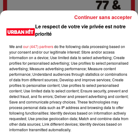
Continuer sans accepter
Le respect de votre vie privée est notre
priorité
We and
our (447) partners
do the following data processing based on
your consent and/or our legitimate interest: Store and/or access
information on a device; Use limited data to select advertising; Create
profiles for personalised advertising; Use profiles to select personalised
advertising; Measure advertising performance; Measure content
0:00
2 min 2 sec
performance; Understand audiences through statistics or combinations
of data from different sources; Develop and improve services; Create
profiles to personalise content; Use profiles to select personalised
content; Use limited data to select content; Ensure security, prevent and
22 novembre 2024 - 2 min 2 sec
detect fraud, and fix errors; Deliver and present advertising and content;
Save and communicate privacy choices. These technologies may
URBANNEWS 07H02 du 22.11.2024
process personal data such as IP address and browsing data to offer
following functionalities: Identify devices based on information actively
Urban News est un podcast d'actualités qui vous tient
requested; Use precise geolocation data; Match and combine data from
other data sources; Link different devices; Identify devices based on
informé de tout ce qui se passe dans les départements 77 et
information transmitted automatically.
93. Il est disponible en direct sur la radio Urban hit et en