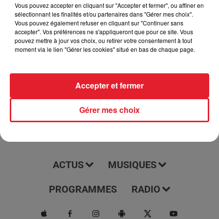
podcast tous les jours à 7h15. Il vous offre une couverture
Vous pouvez accepter en cliquant sur "Accepter et fermer", ou affiner en
sélectionnant les finalités et/ou partenaires dans "Gérer mes choix".
complète et à jour des dernières nouvelles, des événements
Vous pouvez également refuser en cliquant sur "Continuer sans
et des tendances de ces régions. Écoutez-le pour rester
accepter". Vos préférences ne s'appliqueront que pour ce site. Vous
informé et être au courant de tout ce qui se passe dans votre
pouvez mettre à jour vos choix, ou retirer votre consentement à tout
moment via le lien "Gérer les cookies" situé en bas de chaque page.
région.
Accepter et fermer
Gérer mes choix
ACTUS
MUSIQUES
PROGRAMMES
RADIO