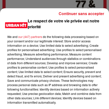
Continuer sans accepter
Le respect de votre vie privée est notre
priorité
We and
our (447) partners
do the following data processing based on
your consent and/or our legitimate interest: Store and/or access
information on a device; Use limited data to select advertising; Create
profiles for personalised advertising; Use profiles to select personalised
advertising; Measure advertising performance; Measure content
0:00
2 min 23 sec
performance; Understand audiences through statistics or combinations
of data from different sources; Develop and improve services; Create
profiles to personalise content; Use profiles to select personalised
content; Use limited data to select content; Ensure security, prevent and
27 mai 2026 - 2 min 23 sec
detect fraud, and fix errors; Deliver and present advertising and content;
Save and communicate privacy choices. These technologies may
URBANNEWS 07H02 du 27.05.2026
process personal data such as IP address and browsing data to offer
following functionalities: Identify devices based on information actively
Urban News est un podcast d'actualités qui vous tient
requested; Use precise geolocation data; Match and combine data from
other data sources; Link different devices; Identify devices based on
informé de tout ce qui se passe dans les départements 77 et
information transmitted automatically.
93. Il est disponible en direct sur la radio Urban hit et en