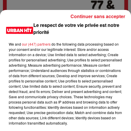
Continuer sans accepter
Le respect de votre vie privée est notre
priorité
We and
our (447) partners
do the following data processing based on
your consent and/or our legitimate interest: Store and/or access
information on a device; Use limited data to select advertising; Create
profiles for personalised advertising; Use profiles to select personalised
advertising; Measure advertising performance; Measure content
0:00
2 min 20 sec
performance; Understand audiences through statistics or combinations
of data from different sources; Develop and improve services; Create
profiles to personalise content; Use profiles to select personalised
content; Use limited data to select content; Ensure security, prevent and
29 mai 2026 - 2 min 20 sec
detect fraud, and fix errors; Deliver and present advertising and content;
Save and communicate privacy choices. These technologies may
URBANNEWS 07H02 du 29.05.2026
process personal data such as IP address and browsing data to offer
following functionalities: Identify devices based on information actively
Urban News est un podcast d'actualités qui vous tient
requested; Use precise geolocation data; Match and combine data from
other data sources; Link different devices; Identify devices based on
informé de tout ce qui se passe dans les départements 77 et
information transmitted automatically.
93. Il est disponible en direct sur la radio Urban hit et en