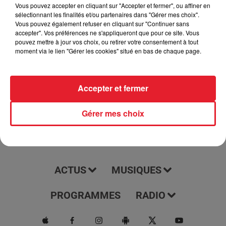
podcast tous les jours à 7h15. Il vous offre une couverture
Vous pouvez accepter en cliquant sur "Accepter et fermer", ou affiner en
sélectionnant les finalités et/ou partenaires dans "Gérer mes choix".
complète et à jour des dernières nouvelles, des événements
Vous pouvez également refuser en cliquant sur "Continuer sans
et des tendances de ces régions. Écoutez-le pour rester
accepter". Vos préférences ne s'appliqueront que pour ce site. Vous
informé et être au courant de tout ce qui se passe dans votre
pouvez mettre à jour vos choix, ou retirer votre consentement à tout
moment via le lien "Gérer les cookies" situé en bas de chaque page.
région.
Accepter et fermer
Gérer mes choix
ACTUS
MUSIQUES
PROGRAMMES
RADIO