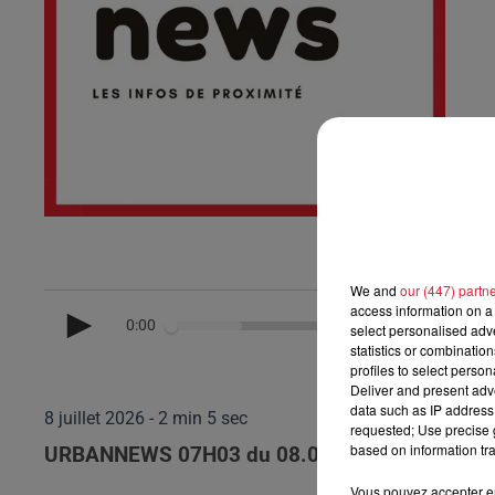
We and
our (447) partn
access information on a 
0:00
select personalised ad
statistics or combinatio
profiles to select person
Deliver and present adv
data such as IP address 
8 juillet 2026 - 2 min 5 sec
requested; Use precise g
based on information tra
URBANNEWS 07H03 du 08.07.2026
Vous pouvez accepter en 