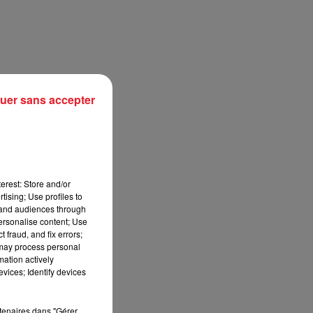
uer sans accepter
erest: Store and/or
tising; Use profiles to
sec
tand audiences through
personalise content; Use
 fraud, and fix errors;
 may process personal
mation actively
vices; Identify devices
rtenaires dans "Gérer