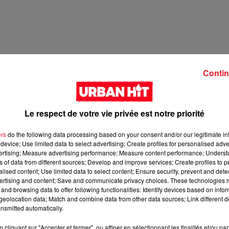
Contin
Le respect de votre vie privée est notre priorité
ers
do the following data processing based on your consent and/or our legitimate int
device; Use limited data to select advertising; Create profiles for personalised adver
2 min 5 
vertising; Measure advertising performance; Measure content performance; Unders
ns of data from different sources; Develop and improve services; Create profiles to 
alised content; Use limited data to select content; Ensure security, prevent and detect
ertising and content; Save and communicate privacy choices. These technologies
and browsing data to offer following functionalities: Identify devices based on infor
eolocation data; Match and combine data from other data sources; Link different de
nsmitted automatically.
cliquant sur "Accepter et fermer", ou affiner en sélectionnant les finalités et/ou pa