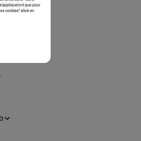
s'appliqueront que pour
st
les cookies" situé en
ur
t
O