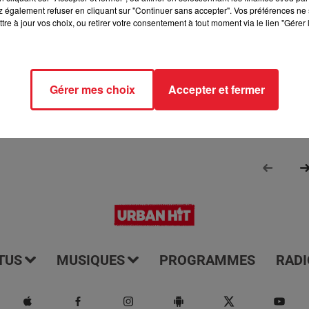
 également refuser en cliquant sur "Continuer sans accepter". Vos préférences ne 
rmé de tout ce qui se passe dans les départements 77 et 93. Il e
tre à jour vos choix, ou retirer votre consentement à tout moment via le lien "Gérer 
us les jours à 7h15. Il vous offre une couverture complète et à jo
e ces régions. Écoutez-le pour rester informé et être au couran
Gérer mes choix
Accepter et fermer
TUS
MUSIQUES
PROGRAMMES
RADI