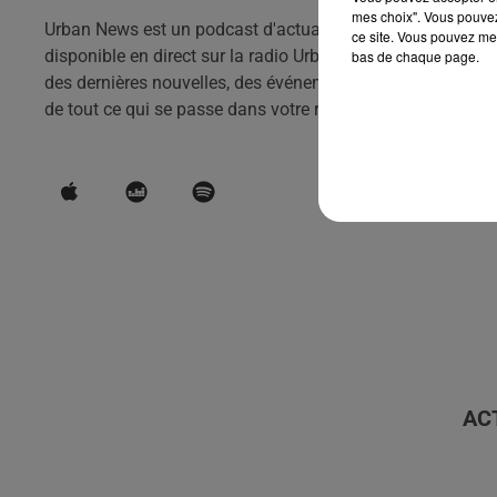
mes choix". Vous pouvez
Urban News est un podcast d'actualités qui vous tient info
ce site. Vous pouvez met
disponible en direct sur la radio Urban hit et en podcast to
bas de chaque page.
des dernières nouvelles, des événements et des tendances d
de tout ce qui se passe dans votre région.
AC