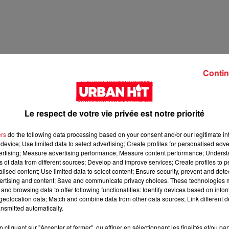
Contin
Le respect de votre vie privée est notre priorité
ers
do the following data processing based on your consent and/or our legitimate int
device; Use limited data to select advertising; Create profiles for personalised adver
2 min 59 
vertising; Measure advertising performance; Measure content performance; Unders
ns of data from different sources; Develop and improve services; Create profiles to 
alised content; Use limited data to select content; Ensure security, prevent and detect
ertising and content; Save and communicate privacy choices. These technologies
and browsing data to offer following functionalities: Identify devices based on infor
eolocation data; Match and combine data from other data sources; Link different de
nsmitted automatically.
cliquant sur "Accepter et fermer", ou affiner en sélectionnant les finalités et/ou pa