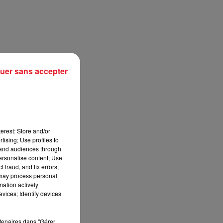
uer sans accepter
erest: Store and/or
tising; Use profiles to
sec
tand audiences through
personalise content; Use
 fraud, and fix errors;
 may process personal
mation actively
vices; Identify devices
rtenaires dans "Gérer