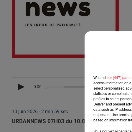
We and
our (447) partn
access information on a 
0:00
select personalised ad
statistics or combinatio
profiles to select person
Deliver and present adv
data such as IP address 
10 juin 2026 - 2 min 59 sec
requested; Use precise g
based on information tra
URBANNEWS 07H03 du 10.06.2026
Vous pouvez accepter en 