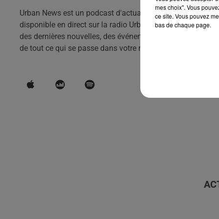
mes choix". Vous pouvez
Urban News est un podcast d'actualités qui vous tient info
ce site. Vous pouvez met
disponible en direct sur la radio Urban hit et en podcast to
bas de chaque page.
des dernières nouvelles, des événements et des tendances d
de tout ce qui se passe dans votre région.
AC