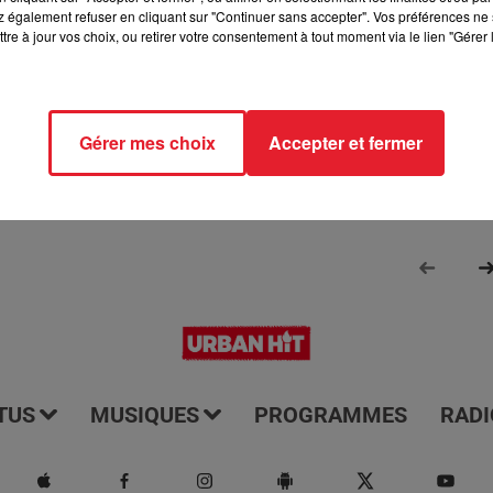
 également refuser en cliquant sur "Continuer sans accepter". Vos préférences ne 
rmé de tout ce qui se passe dans les départements 77 et 93. Il e
tre à jour vos choix, ou retirer votre consentement à tout moment via le lien "Gérer 
us les jours à 7h15. Il vous offre une couverture complète et à jo
e ces régions. Écoutez-le pour rester informé et être au couran
Gérer mes choix
Accepter et fermer
TUS
MUSIQUES
PROGRAMMES
RADI