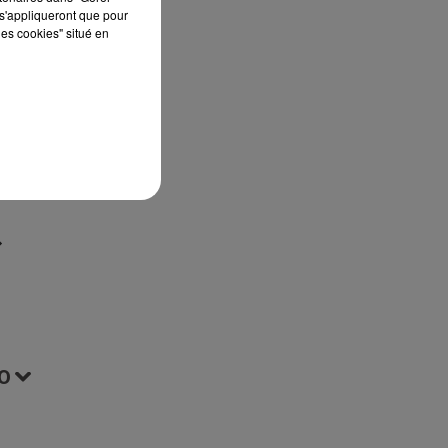
s'appliqueront que pour
st
les cookies" situé en
ur
t
O