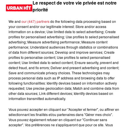
Le respect de votre vie privée est notre
priorité
We and
our (447) partners
do the following data processing based on
your consent and/or our legitimate interest: Store and/or access
information on a device; Use limited data to select advertising; Create
profiles for personalised advertising; Use profiles to select personalised
advertising; Measure advertising performance; Measure content
Interview Tremplin : 2Raffale, de la cour de récré'
performance; Understand audiences through statistics or combinations
à la scène !
of data from different sources; Develop and improve services; Create
profiles to personalise content; Use profiles to select personalised
content; Use limited data to select content; Ensure security, prevent and
detect fraud, and fix errors; Deliver and present advertising and content;
Save and communicate privacy choices. These technologies may
process personal data such as IP address and browsing data to offer
following functionalities: Identify devices based on information actively
requested; Use precise geolocation data; Match and combine data from
other data sources; Link different devices; Identify devices based on
information transmitted automatically.
Vous pouvez accepter en cliquant sur "Accepter et fermer", ou affiner en
sélectionnant les finalités et/ou partenaires dans "Gérer mes choix".
Vous pouvez également refuser en cliquant sur "Continuer sans
accepter". Vos préférences ne s'appliqueront que pour ce site. Vous