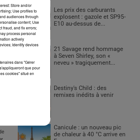
erest: Store and/or
Les prix des carburants
tising; Use profiles to
es
explosent : gazole et SP95-
tand audiences through
personalise content; Use
E10 au-dessus de...
 fraud, and fix errors;
 may process personal
mation actively
vices; Identify devices
 de
21 Savage rend hommage
ar
à Seven Shirley, son «
rtenaires dans "Gérer
neveu » tragiquement...
s'appliqueront que pour
les cookies" situé en
Destiny's Child : des
remixes inédits à venir
Canicule : un nouveau pic
de
de chaleur à 40 °C arrive en
er