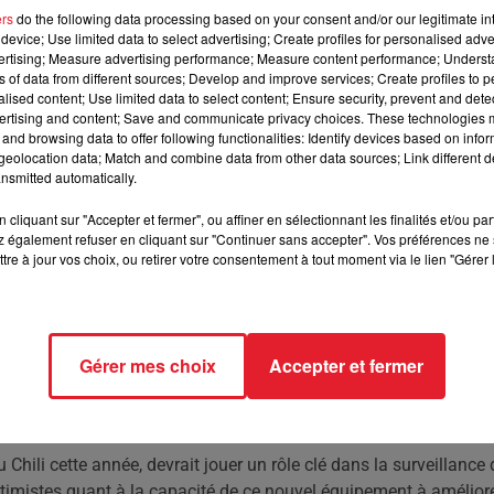
ers
do the following data processing based on your consent and/or our legitimate int
device; Use limited data to select advertising; Create profiles for personalised adver
n collision avec la Terre en 2032, mais les scientifiqu
vertising; Measure advertising performance; Measure content performance; Unders
ns of data from different sources; Develop and improve services; Create profiles to 
alised content; Use limited data to select content; Ensure security, prevent and detect
ertising and content; Save and communicate privacy choices. These technologies
and browsing data to offer following functionalities: Identify devices based on infor
e YR4, qui a depuis suscité un intérêt particulier parmi la
eolocation data; Match and combine data from other data sources; Link different de
urer entre 40 et 90 mètres de diamètre, présente une probabilité
nsmitted automatically.
 puisse paraître minime, il dépasse le seuil d'alerte de 1% fixé p
e de l'astéroïde.
cliquant sur "Accepter et fermer", ou affiner en sélectionnant les finalités et/ou pa
 également refuser en cliquant sur "Continuer sans accepter". Vos préférences ne 
nt l'importance de ne pas céder à la panique, tout en
tre à jour vos choix, ou retirer votre consentement à tout moment via le lien "Gérer 
cises pour affiner les prévisions de trajectoire. Ils rappellent
minuant, soit en augmentant, à mesure que de nouvelles
Gérer mes choix
Accepter et fermer
ent plusieurs scénarios. Si l'astéroïde se dirigeait vers une zone
si une menace directe se précisait, des mesures pourraient être
ces techniques comportent leurs propres risques.
 Chili cette année, devrait jouer un rôle clé dans la surveillance 
optimistes quant à la capacité de ce nouvel équipement à amélior