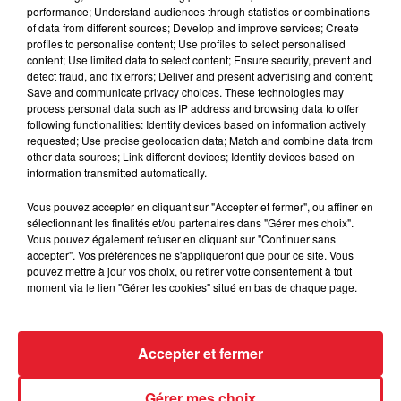
performance; Understand audiences through statistics or combinations
of data from different sources; Develop and improve services; Create
profiles to personalise content; Use profiles to select personalised
Des vitres tombent de la tour
content; Use limited data to select content; Ensure security, prevent and
Montparnasse : des désaccords
detect fraud, and fix errors; Deliver and present advertising and content;
entre...
Save and communicate privacy choices. These technologies may
process personal data such as IP address and browsing data to offer
following functionalities: Identify devices based on information actively
requested; Use precise geolocation data; Match and combine data from
other data sources; Link different devices; Identify devices based on
Incendies en Gironde : encore
information transmitted automatically.
plusieurs semaines avant
l'extinction...
Vous pouvez accepter en cliquant sur "Accepter et fermer", ou affiner en
sélectionnant les finalités et/ou partenaires dans "Gérer mes choix".
Vous pouvez également refuser en cliquant sur "Continuer sans
accepter". Vos préférences ne s'appliqueront que pour ce site. Vous
pouvez mettre à jour vos choix, ou retirer votre consentement à tout
Bouches-du-Rhône : les ossements
moment via le lien "Gérer les cookies" situé en bas de chaque page.
de deux militaires disparus...
Accepter et fermer
Gérer mes choix