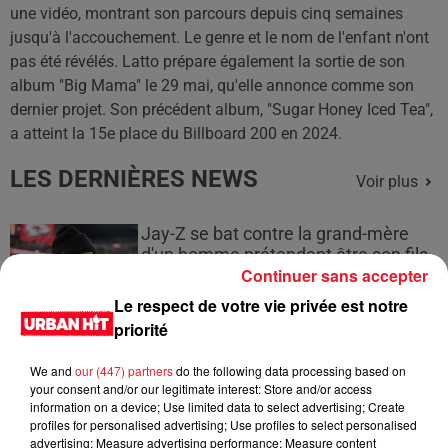
une vidéo, montrant son parcours depuis cinq semaines
jusqu'à l'accouchement. Le genre et le nom de l'enfant n'ont
pas été révélés. Latto prépare également la sortie de son
album "Big Mama" le 29 mai, qu'elle annonce comme son
dernier projet. Son précédent album, "Sugar Honey Iced Tea",
a atteint la 15e place du Billboard 200 en 2024.
LES DERNIÈRES NEWS
Voir plus
Jay-Z se bat contre la grand-mère
d'un homme prétendant être son fils
Continuer sans accepter
Le respect de votre vie privée est notre
priorité
Cassie met fin à une ex-escorte
We and
our (447) partners
do the following data processing based on
masculine dans sa bataille...
your consent and/or our legitimate interest: Store and/or access
information on a device; Use limited data to select advertising; Create
profiles for personalised advertising; Use profiles to select personalised
advertising; Measure advertising performance; Measure content