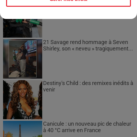
Les prix des carburants explosent :
gazole et SP95-E10 au-dessus de...
21 Savage rend hommage à Seven
Shirley, son « neveu » tragiquement...
Destiny's Child : des remixes inédits à
venir
Canicule : un nouveau pic de chaleur
à 40 °C arrive en France