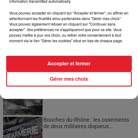
information transmitted automatically.
masculine dans sa bataille...
Vous pouvez accepter en cliquant sur "Accepter et fermer", ou affiner en
sélectionnant les finalités et/ou partenaires dans "Gérer mes choix".
Vous pouvez également refuser en cliquant sur "Continuer sans
accepter". Vos préférences ne s'appliqueront que pour ce site. Vous
pouvez mettre à jour vos choix, ou retirer votre consentement à tout
Des vitres tombent de la tour
moment via le lien "Gérer les cookies" situé en bas de chaque page.
Montparnasse : des désaccords
entre...
Accepter et fermer
Gérer mes choix
Incendies en Gironde : encore
plusieurs semaines avant
l'extinction...
Bouches-du-Rhône : les ossements
de deux militaires disparus...