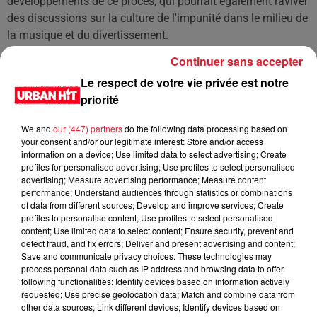
développements de ce procès, qui pourrait également raviver
des discussions sur la culture de l'impunité dans le milieu de
la musique et du divertissement.
À l'heure actuelle, ni Jay-Z ni Diddy n'ont fait de déclaration
Continuer sans accepter
officielle concernant ces allégations. Leurs représentants
Le respect de votre vie privée est notre
n'ont pas non plus commenté la situation. Cependant, l'écho
priorité
médiatique de cette affaire continue de croître, mettant en
lumière la nécessité d'une justice équitable et transparente
We and
our (447) partners
do the following data processing based on
your consent and/or our legitimate interest: Store and/or access
pour toutes les parties impliquées.
information on a device; Use limited data to select advertising; Create
profiles for personalised advertising; Use profiles to select personalised
LES DERNIÈRES NEWS
Voir plus
advertising; Measure advertising performance; Measure content
performance; Understand audiences through statistics or combinations
of data from different sources; Develop and improve services; Create
Jay-Z se bat contre la grand-mère
profiles to personalise content; Use profiles to select personalised
d'un homme prétendant être son fils
content; Use limited data to select content; Ensure security, prevent and
detect fraud, and fix errors; Deliver and present advertising and content;
Save and communicate privacy choices. These technologies may
process personal data such as IP address and browsing data to offer
following functionalities: Identify devices based on information actively
requested; Use precise geolocation data; Match and combine data from
other data sources; Link different devices; Identify devices based on
Cassie met fin à une ex-escorte