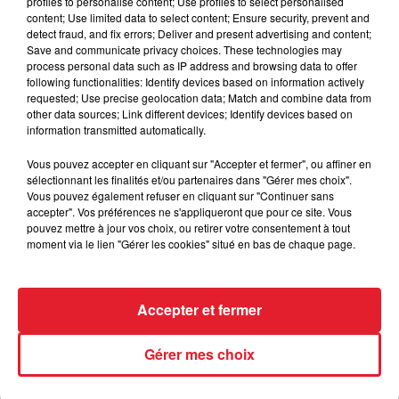
profiles to personalise content; Use profiles to select personalised
content; Use limited data to select content; Ensure security, prevent and
detect fraud, and fix errors; Deliver and present advertising and content;
12 juin 2020
Save and communicate privacy choices. These technologies may
PlayStation 5 : son prix fuite sur Amazon
process personal data such as IP address and browsing data to offer
[PHOTO]
following functionalities: Identify devices based on information actively
Le design de la prochaine PS5 a été dévoilé par Sony tandis
requested; Use precise geolocation data; Match and combine data from
other data sources; Link different devices; Identify devices based on
que son prix aurait fuité sur Amazon !
information transmitted automatically.
Vous pouvez accepter en cliquant sur "Accepter et fermer", ou affiner en
sélectionnant les finalités et/ou partenaires dans "Gérer mes choix".
Vous pouvez également refuser en cliquant sur "Continuer sans
accepter". Vos préférences ne s'appliqueront que pour ce site. Vous
pouvez mettre à jour vos choix, ou retirer votre consentement à tout
moment via le lien "Gérer les cookies" situé en bas de chaque page.
Accepter et fermer
Gérer mes choix
9 juin 2020
PS5 : le prix de la console ne va pas plaire à tout