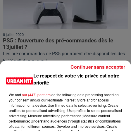
8 juillet 2020
PS5 : l'ouverture des pré-commandes dès le
13juillet ?
Les pré-commandes de PS5 pourraient être disponibles dès
le 13 juillet prochain !
Continuer sans accepter
Le respect de votre vie privée est notre
priorité
We and
our (447) partners
do the following data processing based on
your consent and/or our legitimate interest: Store and/or access
information on a device; Use limited data to select advertising; Create
profiles for personalised advertising; Use profiles to select personalised
advertising; Measure advertising performance; Measure content
performance; Understand audiences through statistics or combinations
of data from different sources; Develop and improve services; Create