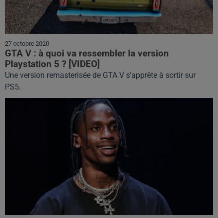
27 octobre 2020
GTA V : à quoi va ressembler la version
Playstation 5 ? [VIDEO]
Une version remasterisée de GTA V s'apprête à sortir sur
PS5.