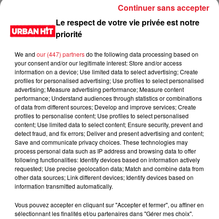
Continuer sans accepter
Chris Brown et Usher annoncent leur tournée R&B avec 33
dates à travers l'Amérique du Nord, débutant en juin.
Le respect de votre vie privée est notre
priorité
We and
our (447) partners
do the following data processing based on
your consent and/or our legitimate interest: Store and/or access
information on a device; Use limited data to select advertising; Create
profiles for personalised advertising; Use profiles to select personalised
advertising; Measure advertising performance; Measure content
performance; Understand audiences through statistics or combinations
of data from different sources; Develop and improve services; Create
profiles to personalise content; Use profiles to select personalised
content; Use limited data to select content; Ensure security, prevent and
detect fraud, and fix errors; Deliver and present advertising and content;
Save and communicate privacy choices. These technologies may
process personal data such as IP address and browsing data to offer
14 avril 2026
following functionalities: Identify devices based on information actively
Kanye West : Le gouvernement très déterminé à
requested; Use precise geolocation data; Match and combine data from
other data sources; Link different devices; Identify devices based on
interdire son concert...
information transmitted automatically.
Le concert de Kanye West à Marseille, prévu le 11 juin,
pourrait être interdit par le gouvernement en raison de ses
Vous pouvez accepter en cliquant sur "Accepter et fermer", ou affiner en
propos antisémites.
sélectionnant les finalités et/ou partenaires dans "Gérer mes choix".