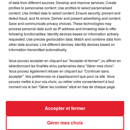
of data from different sources; Develop and improve services; Create
profiles to personalise content; Use profiles to select personalised
content; Use limited data to select content; Ensure security, prevent and
detect fraud, and fix errors; Deliver and present advertising and content;
Save and communicate privacy choices. These technologies may
process personal data such as IP address and browsing data to offer
following functionalities: Identify devices based on information actively
LES DERNIÈRES NEWS
requested; Use precise geolocation data; Match and combine data from
Voir plus
other data sources; Link different devices; Identify devices based on
information transmitted automatically.
Jay-Z se bat contre la grand-mère
Vous pouvez accepter en cliquant sur "Accepter et fermer", ou affiner en
d'un homme prétendant être son fils
sélectionnant les finalités et/ou partenaires dans "Gérer mes choix".
Vous pouvez également refuser en cliquant sur "Continuer sans
accepter". Vos préférences ne s'appliqueront que pour ce site. Vous
pouvez mettre à jour vos choix, ou retirer votre consentement à tout
moment via le lien "Gérer les cookies" situé en bas de chaque page.
Cassie met fin à une ex-escorte
masculine dans sa bataille...
Accepter et fermer
Gérer mes choix