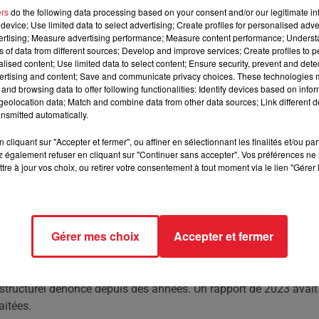
ers
do the following data processing based on your consent and/or our legitimate int
device; Use limited data to select advertising; Create profiles for personalised adver
glaçante sur 9 mois, mettant en lumière des manquement
vertising; Measure advertising performance; Measure content performance; Unders
ns of data from different sources; Develop and improve services; Create profiles to 
alised content; Use limited data to select content; Ensure security, prevent and detect
ertising and content; Save and communicate privacy choices. These technologies
and browsing data to offer following functionalities: Identify devices based on infor
e Gers. Un suspect, Jérôme Barella, visé par des plaintes pour vio
eolocation data; Match and combine data from other data sources; Link different de
rt remis à Matignon le 22 juin 2023 révèle un système judiciaire
nsmitted automatically.
cliquant sur "Accepter et fermer", ou affiner en sélectionnant les finalités et/ou pa
 également refuser en cliquant sur "Continuer sans accepter". Vos préférences ne 
tre à jour vos choix, ou retirer votre consentement à tout moment via le lien "Gérer 
nfant accusait Barella de viols répétés. Les expertises médicale
 action n'a été entreprise pendant neuf mois. Pas d'audition, pa
Toulouse et celui d'Auch, avec une transmission par courrier
Gérer mes choix
Accepter et fermer
lysé les documents et interrogé une trentaine de professionnels.
t mises en cause. Gérald Darmanin a évoqué des sanctions
 structurel dénoncé depuis des années. Un rapport de 2023 avait
aitées.