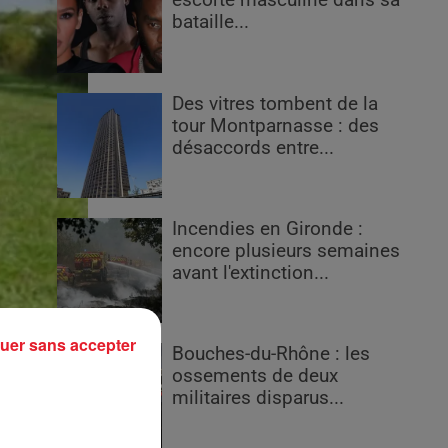
escorte masculine dans sa
bataille...
Des vitres tombent de la
tour Montparnasse : des
désaccords entre...
Incendies en Gironde :
encore plusieurs semaines
avant l'extinction...
uer sans accepter
Bouches-du-Rhône : les
ossements de deux
militaires disparus...