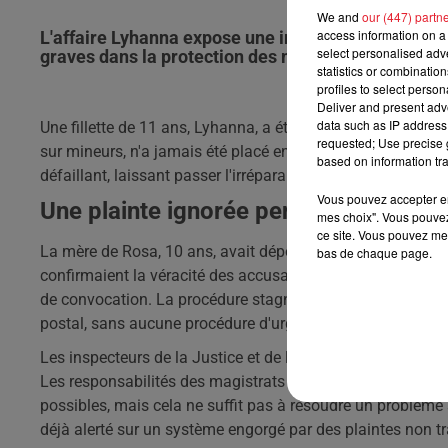
We and
our (447) partn
access information on a 
L'affaire Lyhanna expose une inaction judiciaire 
select personalised ad
graves dans la protection des mineurs.
statistics or combinatio
profiles to select person
Deliver and present adv
data such as IP address 
Une fillette de 11 ans, Lyhanna, a été violée et tuée dans l
requested; Use precise g
sur mineurs, n'a jamais été placé en garde à vue. Le rappo
based on information tra
défaillant, laissant passer l'irréparable.
Vous pouvez accepter en 
Une plainte ignorée pendant 9 mois
mes choix". Vous pouvez
ce site. Vous pouvez met
La mère de Rosa, 10 ans, avait déposé plainte en 2024. L'e
bas de chaque page.
confirmaient la véracité des accusations. Pourtant, aucune
de convocation. La procédure stagnait entre le parquet de 
postal, sans aucune procédure d'urgence.
Les inspecteurs de la Justice et de la gendarmerie ont ana
Les responsabilités des magistrats et des gendarmes son
possibles, mais cela ne suffit pas à résoudre un problème
déjà alerté sur un système engorgé par des plaintes non tr