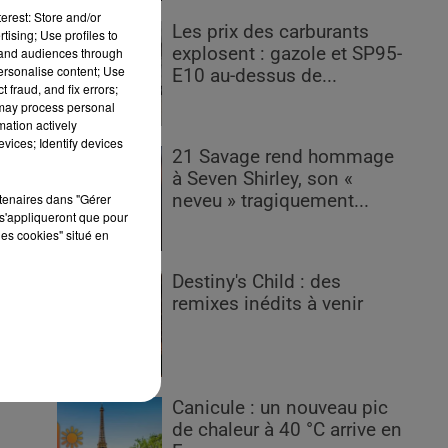
erest: Store and/or
Les prix des carburants
tising; Use profiles to
s
explosent : gazole et SP95-
tand audiences through
personalise content; Use
E10 au-dessus de...
 fraud, and fix errors;
 may process personal
mation actively
l
vices; Identify devices
21 Savage rend hommage
à Seven Shirley, son «
rtenaires dans "Gérer
neveu » tragiquement...
s'appliqueront que pour
les cookies" situé en
s
s
Destiny's Child : des
remixes inédits à venir
Canicule : un nouveau pic
de chaleur à 40 °C arrive en