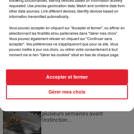
following functionalities: Identify devices based on information actively
requested; Use precise geolocation data; Match and combine data from
other data sources; Link different devices; Identify devices based on
information transmitted automatically.
Cassie met fin à une ex-escorte
Vous pouvez accepter en cliquant sur "Accepter et fermer", ou affiner en
sélectionnant les finalités et/ou partenaires dans "Gérer mes choix".
masculine dans sa bataille...
Vous pouvez également refuser en cliquant sur "Continuer sans
accepter". Vos préférences ne s'appliqueront que pour ce site. Vous
pouvez mettre à jour vos choix, ou retirer votre consentement à tout
moment via le lien "Gérer les cookies" situé en bas de chaque page.
Des vitres tombent de la tour
Montparnasse : des désaccords
Accepter et fermer
entre...
Gérer mes choix
Incendies en Gironde : encore
plusieurs semaines avant
l'extinction...