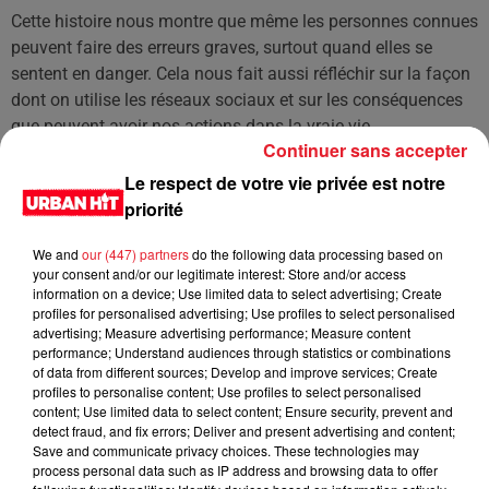
Cette histoire nous montre que même les personnes connues
peuvent faire des erreurs graves, surtout quand elles se
sentent en danger. Cela nous fait aussi réfléchir sur la façon
dont on utilise les réseaux sociaux et sur les conséquences
que peuvent avoir nos actions dans la vraie vie.
Continuer sans accepter
Le respect de votre vie privée est notre
Cet élément est masqué compte-tenu du refus du
priorité
dépôt de cookies que vous avez exprimé. Si vous
souhaitez l'afficher, merci de nous donner votre accord
We and
our (447) partners
do the following data processing based on
en cliquant sur le bouton ci-dessous.
your consent and/or our legitimate interest: Store and/or access
information on a device; Use limited data to select advertising; Create
profiles for personalised advertising; Use profiles to select personalised
Afficher l'élément
advertising; Measure advertising performance; Measure content
performance; Understand audiences through statistics or combinations
of data from different sources; Develop and improve services; Create
LES DERNIÈRES NEWS
Voir plus
profiles to personalise content; Use profiles to select personalised
content; Use limited data to select content; Ensure security, prevent and
detect fraud, and fix errors; Deliver and present advertising and content;
Jay-Z se bat contre la grand-mère
Save and communicate privacy choices. These technologies may
d'un homme prétendant être son fils
process personal data such as IP address and browsing data to offer