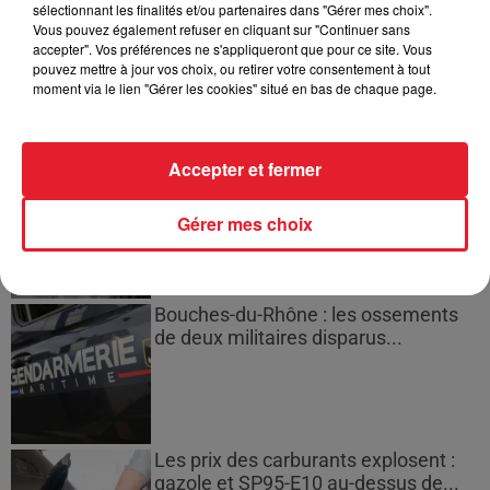
sélectionnant les finalités et/ou partenaires dans "Gérer mes choix".
Des vitres tombent de la tour
Vous pouvez également refuser en cliquant sur "Continuer sans
Montparnasse : des désaccords
accepter". Vos préférences ne s'appliqueront que pour ce site. Vous
entre...
pouvez mettre à jour vos choix, ou retirer votre consentement à tout
moment via le lien "Gérer les cookies" situé en bas de chaque page.
Accepter et fermer
Incendies en Gironde : encore
plusieurs semaines avant
l'extinction...
Gérer mes choix
Bouches-du-Rhône : les ossements
de deux militaires disparus...
Les prix des carburants explosent :
gazole et SP95-E10 au-dessus de...