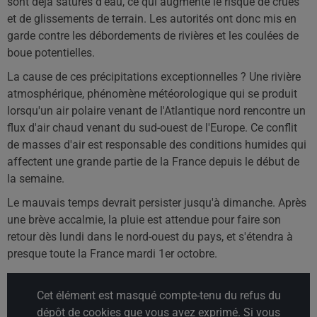
sont déjà saturés d'eau, ce qui augmente le risque de crues
et de glissements de terrain. Les autorités ont donc mis en
garde contre les débordements de rivières et les coulées de
boue potentielles.
La cause de ces précipitations exceptionnelles ? Une rivière
atmosphérique, phénomène météorologique qui se produit
lorsqu'un air polaire venant de l'Atlantique nord rencontre un
flux d'air chaud venant du sud-ouest de l'Europe. Ce conflit
de masses d'air est responsable des conditions humides qui
affectent une grande partie de la France depuis le début de
la semaine.
Le mauvais temps devrait persister jusqu'à dimanche. Après
une brève accalmie, la pluie est attendue pour faire son
retour dès lundi dans le nord-ouest du pays, et s'étendra à
presque toute la France mardi 1er octobre.
Cet élément est masqué compte-tenu du refus du
dépôt de cookies que vous avez exprimé. Si vous