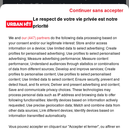
souhaitez l'afficher, merci de nous donner votre accord
Continuer sans accepter
en cliquant sur le bouton ci-dessous.
Le respect de votre vie privée est notre
priorité
Afficher l'élément
We and
our (447) partners
do the following data processing based on
LES DERNIÈRES NEWS
your consent and/or our legitimate interest: Store and/or access
Voir plus
information on a device; Use limited data to select advertising; Create
profiles for personalised advertising; Use profiles to select personalised
Jay-Z se bat contre la grand-mère
advertising; Measure advertising performance; Measure content
performance; Understand audiences through statistics or combinations
d'un homme prétendant être son fils
of data from different sources; Develop and improve services; Create
profiles to personalise content; Use profiles to select personalised
content; Use limited data to select content; Ensure security, prevent and
detect fraud, and fix errors; Deliver and present advertising and content;
Save and communicate privacy choices. These technologies may
process personal data such as IP address and browsing data to offer
Cassie met fin à une ex-escorte
following functionalities: Identify devices based on information actively
masculine dans sa bataille...
requested; Use precise geolocation data; Match and combine data from
other data sources; Link different devices; Identify devices based on
information transmitted automatically.
Vous pouvez accepter en cliquant sur "Accepter et fermer", ou affiner en