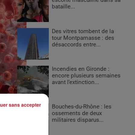
escorte masculine dans sa
bataille...
Des vitres tombent de la
tour Montparnasse : des
désaccords entre...
Incendies en Gironde :
encore plusieurs semaines
avant l'extinction...
uer sans accepter
Bouches-du-Rhône : les
ossements de deux
militaires disparus...