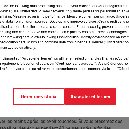
ers
do the following data processing based on your consent and/or our legitimate int
sements hivernaux', frappe plus tôt que d'habitude au
device; Use limited data to select advertising; Create profiles for personalised adver
 des cas. Voici comment se préparer et se protéger.
vertising; Measure advertising performance; Measure content performance; Unders
ns of data from different sources; Develop and improve services; Create profiles to 
alised content; Use limited data to select content; Ensure security, prevent and detect
ertising and content; Save and communicate privacy choices. These technologies
s, une maladie virale très contagieuse qui provoque des trouble
and browsing data to offer following functionalities: Identify devices based on infor
eolocation data; Match and combine data from other data sources; Link different de
 hiver, le virus a surpris par son apparition anticipée cet autom
nsmitted automatically.
e 6 octobre, un chiffre qui est le double de ce qu'on observe
cliquant sur "Accepter et fermer", ou affiner en sélectionnant les finalités et/ou pa
 également refuser en cliquant sur "Continuer sans accepter". Vos préférences ne 
ssements, de la diarrhée, de la fièvre, des maux de tête et des
tre à jour vos choix, ou retirer votre consentement à tout moment via le lien "Gérer 
vent survenir soudainement, généralement un à deux jours aprè
 buvant de petites gorgées d'eau pour éviter de solliciter un
Gérer mes choix
Accepter et fermer
soulager la douleur, et il est conseillé de manger des repas
du norovirus. Il est recommandé de minimiser le contact physique
ver les mains après les avoir touchées. Si vous présentez des
 travail ou des écoles pendant 48 heures après la fin des