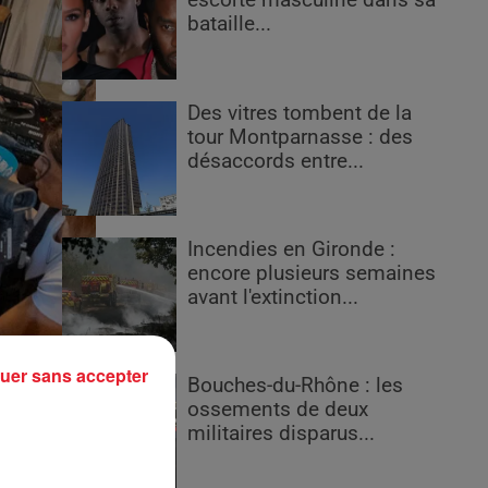
escorte masculine dans sa
bataille...
Des vitres tombent de la
tour Montparnasse : des
désaccords entre...
Incendies en Gironde :
encore plusieurs semaines
avant l'extinction...
uer sans accepter
Bouches-du-Rhône : les
ossements de deux
militaires disparus...