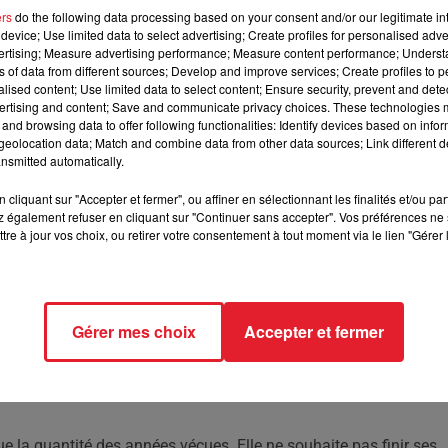
ers
do the following data processing based on your consent and/or our legitimate int
device; Use limited data to select advertising; Create profiles for personalised adver
a pris la décision de mettre fin à leurs jours ensemble, à
vertising; Measure advertising performance; Measure content performance; Unders
ns of data from different sources; Develop and improve services; Create profiles to 
alised content; Use limited data to select content; Ensure security, prevent and detect
ertising and content; Save and communicate privacy choices. These technologies
and browsing data to offer following functionalities: Identify devices based on infor
cisions difficiles. Peter et Christine Scott, un couple britanniqu
eolocation data; Match and combine data from other data sources; Link different de
lution controversée pour ne pas être séparés même dans la mort 
nsmitted automatically.
ision, prise après la découverte de la maladie de Christine, est l
fus de vivre dans la douleur.
cliquant sur "Accepter et fermer", ou affiner en sélectionnant les finalités et/ou pa
 également refuser en cliquant sur "Continuer sans accepter". Vos préférences ne 
euthanasie est permise sous certaines conditions. La capsule
tre à jour vos choix, ou retirer votre consentement à tout moment via le lien "Gérer 
ort sans douleur grâce à l'utilisation d'azote liquide qui rempla
Peter et Christine souhaitent entrer ensemble dans la capsule, pou
Gérer mes choix
Accepter et fermer
ns estiment que chacun devrait avoir le droit de choisir le
Le couple comprend les différentes opinions, mais reste convai
 option ne soit pas disponible dans leur pays d'origine, le Royau
 que la quantité des années vécues. Elle ne souhaite pas finir ses