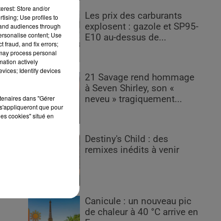
erest: Store and/or
Les prix des carburants
tising; Use profiles to
explosent : gazole et SP95-
tand audiences through
personalise content; Use
E10 au-dessus de...
 fraud, and fix errors;
 may process personal
mation actively
e
vices; Identify devices
:
21 Savage rend hommage
e
à Seven Shirley, son «
rtenaires dans "Gérer
neveu » tragiquement...
s'appliqueront que pour
les cookies" situé en
ce
Destiny's Child : des
r
remixes inédits à venir
ncu
me-
Canicule : un nouveau pic
de chaleur à 40 °C arrive en