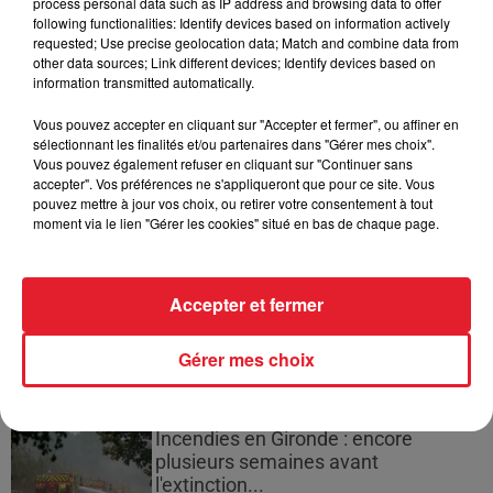
process personal data such as IP address and browsing data to offer
d'un homme prétendant être son fils
following functionalities: Identify devices based on information actively
requested; Use precise geolocation data; Match and combine data from
other data sources; Link different devices; Identify devices based on
information transmitted automatically.
Vous pouvez accepter en cliquant sur "Accepter et fermer", ou affiner en
sélectionnant les finalités et/ou partenaires dans "Gérer mes choix".
Cassie met fin à une ex-escorte
Vous pouvez également refuser en cliquant sur "Continuer sans
masculine dans sa bataille...
accepter". Vos préférences ne s'appliqueront que pour ce site. Vous
pouvez mettre à jour vos choix, ou retirer votre consentement à tout
moment via le lien "Gérer les cookies" situé en bas de chaque page.
Des vitres tombent de la tour
Accepter et fermer
Montparnasse : des désaccords
entre...
Gérer mes choix
Incendies en Gironde : encore
plusieurs semaines avant
l'extinction...