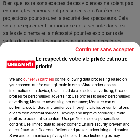
Bien que les raisons exactes de ces violences ne soient pas
connues, les cinémas ont pris la décision d'arrêter les
projections pour assurer la sécurité des spectateurs. Cela
souligne également l'importance de la sécurité dans les
salles de cinéma et la nécessité pour les exploitants de
salles de prendre des mesures pour prévenir ces types
d'incidents.
Continuer sans accepter
Le respect de votre vie privée est notre
priorité
Cet élément est masqué compte-tenu du refus du
dépôt de cookies que vous avez exprimé. Si vous
We and
our (447) partners
do the following data processing based on
souhaitez l'afficher, merci de nous donner votre accord
your consent and/or our legitimate interest: Store and/or access
en cliquant sur le bouton ci-dessous.
information on a device; Use limited data to select advertising; Create
profiles for personalised advertising; Use profiles to select personalised
advertising; Measure advertising performance; Measure content
Afficher l'élément
performance; Understand audiences through statistics or combinations
of data from different sources; Develop and improve services; Create
profiles to personalise content; Use profiles to select personalised
LES DERNIÈRES NEWS
Voir plus
content; Use limited data to select content; Ensure security, prevent and
detect fraud, and fix errors; Deliver and present advertising and content;
Save and communicate privacy choices. These technologies may
Jay-Z se bat contre la grand-mère