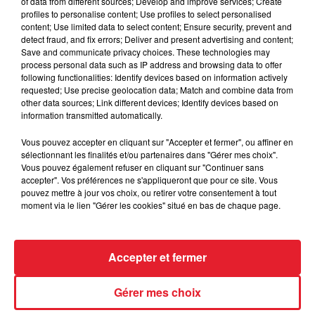
of data from different sources; Develop and improve services; Create
Leris Luketo continue de susciter l’intérêt des internautes.
profiles to personalise content; Use profiles to select personalised
Alors que les fans ont cru à une possible réconciliation entre
content; Use limited data to select content; Ensure security, prevent and
les deux ex, Astrid Nelsia a finalement confirmé qu’ils étaient
detect fraud, and fix errors; Deliver and present advertising and content;
Save and communicate privacy choices. These technologies may
bel et bien de nouveau ensemble.
process personal data such as IP address and browsing data to offer
following functionalities: Identify devices based on information actively
LES DERNIÈRES NEWS
Voir plus
requested; Use precise geolocation data; Match and combine data from
other data sources; Link different devices; Identify devices based on
information transmitted automatically.
Jay-Z se bat contre la grand-mère
d'un homme prétendant être son fils
Vous pouvez accepter en cliquant sur "Accepter et fermer", ou affiner en
sélectionnant les finalités et/ou partenaires dans "Gérer mes choix".
Vous pouvez également refuser en cliquant sur "Continuer sans
accepter". Vos préférences ne s'appliqueront que pour ce site. Vous
pouvez mettre à jour vos choix, ou retirer votre consentement à tout
moment via le lien "Gérer les cookies" situé en bas de chaque page.
Cassie met fin à une ex-escorte
masculine dans sa bataille...
Accepter et fermer
Gérer mes choix
Des vitres tombent de la tour