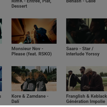
Rim'K - Entrée, Plat,
Benash - Calle
Dessert
Monsieur Nov‬ -
Saaro - Star /
Please (feat. RSKO)
interlude Yorssy
s
Kore & Zamdane -
Franglish & Keblack
Dalí
Génération Impolie