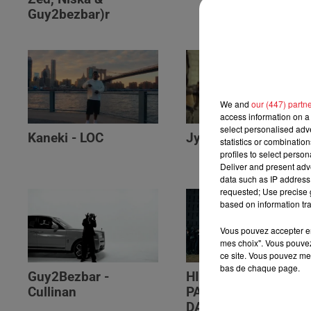
Guy2bezbar)r
We and
our (447) partn
access information on a 
select personalised ad
Kaneki - LOC
Jyeuhair - AH BON
statistics or combinatio
profiles to select person
Deliver and present adv
data such as IP address 
requested; Use precise g
based on information tra
Vous pouvez accepter en 
mes choix". Vous pouvez
ce site. Vous pouvez met
bas de chaque page.
Guy2Bezbar -
HIMRA, NINHO, NO
Cullinan
PAIN NO GAIN -
DANS LE DOS