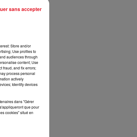
uer sans accepter
erest: Store and/or
tising; Use profiles to
tand audiences through
personalise content; Use
 fraud, and fix errors;
 may process personal
mation actively
vices; Identify devices
rtenaires dans "Gérer
s'appliqueront que pour
les cookies" situé en
G
,