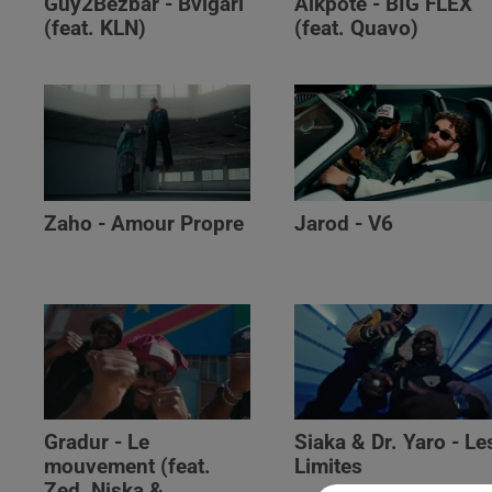
Guy2Bezbar - Bvlgari
Alkpote - BIG FLEX
(feat. KLN)
(feat. Quavo)
Zaho - Amour Propre
Jarod - V6
Gradur - Le
Siaka & Dr. Yaro - Le
mouvement (feat.
Limites
Zed, Niska &