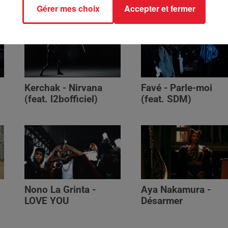
Gérer mes choix
Accepter et fermer
Kerchak - Nirvana
Favé - Parle-moi
(feat. ‪l2bofficiel‬)
(feat. SDM)
Nono La Grinta -
Aya Nakamura -
LOVE YOU
Désarmer