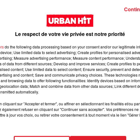
Contin
Le respect de votre vie privée est notre priorité
ers
do the following data processing based on your consent and/or our legitimate int
device; Use limited data to select advertising; Create profiles for personalised adver
vertising; Measure advertising performance; Measure content performance; Unders
Zed - Loyal
Guy2Bezbar - Big
ns of data from different sources; Develop and improve services; Create profiles to 
mama
alised content; Use limited data to select content; Ensure security, prevent and detect
ertising and content; Save and communicate privacy choices. These technologies
and browsing data to offer following functionalities: Identify devices based on infor
eolocation data; Match and combine data from other data sources; Link different de
nsmitted automatically.
cliquant sur "Accepter et fermer", ou affiner en sélectionnant les finalités et/ou pa
 également refuser en cliquant sur "Continuer sans accepter". Vos préférences ne 
tre à jour vos choix, ou retirer votre consentement à tout moment via le lien "Gérer 
GUIZMO - T’CHALLA
NAZA - BANG BAN
BANG (feat. Keblack
Gradur & Dadi)