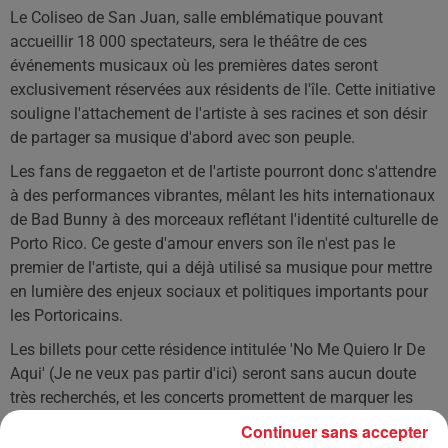
Le Coliseo de San Juan, salle emblématique pouvant
accueillir 18 000 spectateurs, sera le théâtre de ces
événements musicaux où les premières dates seront
exclusivement réservées aux résidents de l'île. Cette initiative
souligne l'attachement de l'artiste à ses racines et son désir
de partager sa musique d'abord avec son peuple.
Les fans de reggaeton et de l'artiste pourront donc s'attendre
à des performances vibrantes, mêlant les hits internationaux
de Bad Bunny à des morceaux reflétant l'identité culturelle de
Porto Rico. Ce geste d'amour envers son île n'est pas le
premier de l'artiste, qui a déjà utilisé sa musique pour mettre
en lumière des enjeux sociaux et politiques importants pour
les Portoricains.
Les billets pour cette résidence intitulée 'No Me Quiero Ir De
Aqui' (Je ne veux pas partir d'ici) seront sans aucun doute
très recherchés, et les concerts promettent de marquer les
esprits tant par leur dimension festive que par leur portée
Continuer sans accepter
symbolique.