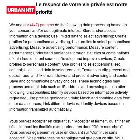
Le respect de votre vie privée est notre
priorité
LES DERNIÈRES NEWS
Voir plus
We and
our (447) partners
do the following data processing based on
your consent and/or our legitimate interest: Store and/or access
Jay-Z se bat contre la grand-mère
information on a device; Use limited data to select advertising; Create
d'un homme prétendant être son fils
profiles for personalised advertising; Use profiles to select personalised
advertising; Measure advertising performance; Measure content
performance; Understand audiences through statistics or combinations
of data from different sources; Develop and improve services; Create
profiles to personalise content; Use profiles to select personalised
content; Use limited data to select content; Ensure security, prevent and
Cassie met fin à une ex-escorte
detect fraud, and fix errors; Deliver and present advertising and content;
masculine dans sa bataille...
Save and communicate privacy choices. These technologies may
process personal data such as IP address and browsing data to offer
following functionalities: Identify devices based on information actively
requested; Use precise geolocation data; Match and combine data from
other data sources; Link different devices; Identify devices based on
information transmitted automatically.
Des vitres tombent de la tour
Montparnasse : des désaccords
Vous pouvez accepter en cliquant sur "Accepter et fermer", ou affiner en
sélectionnant les finalités et/ou partenaires dans "Gérer mes choix".
entre...
Vous pouvez également refuser en cliquant sur "Continuer sans
accepter". Vos préférences ne s'appliqueront que pour ce site. Vous