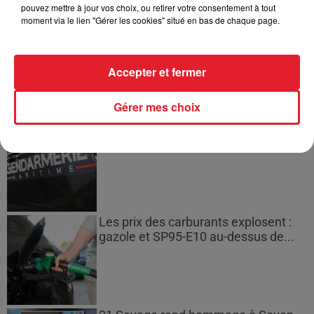
pouvez mettre à jour vos choix, ou retirer votre consentement à tout
moment via le lien "Gérer les cookies" situé en bas de chaque page.
Incendies en Gironde : encore
plusieurs semaines avant
l'extinction...
Accepter et fermer
Gérer mes choix
Bouches-du-Rhône : les ossements
de deux militaires disparus...
Les prix des carburants explosent :
gazole et SP95-E10 au-dessus de...