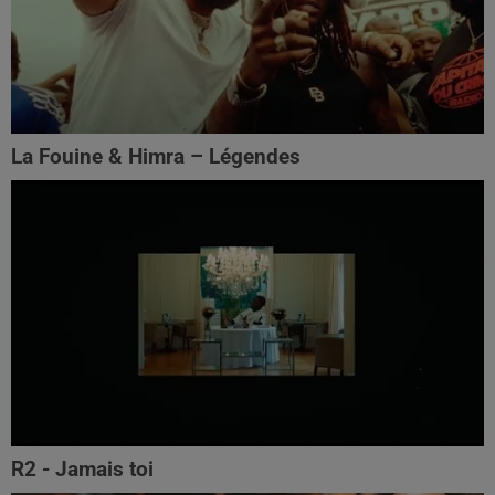
La Fouine & Himra – Légendes
R2 - Jamais toi