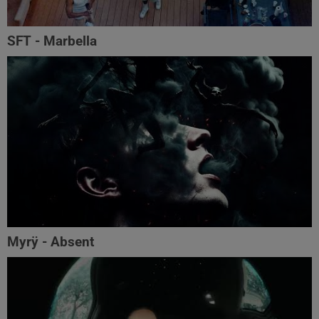
SFT - Marbella
Myrÿ - Absent