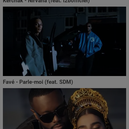
Kerchak - Nirvana (feat. ‪l2bofficiel‬)
Favé - Parle-moi (feat. SDM)