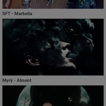
SFT - Marbella
Myrÿ - Absent