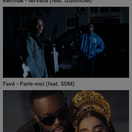
Kerchak - Nirvana (feat. ‪l2bofficiel‬)
Favé - Parle-moi (feat. SDM)