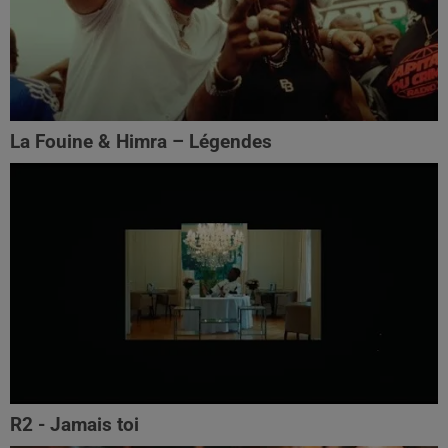
La Fouine & Himra – Légendes
R2 - Jamais toi