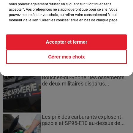
Vous pouvez également refuser en cliquant sur "Continuer sans
Montparnasse : des désaccords
accepter". Vos préférences ne s'appliqueront que pour ce site. Vous
entre...
pouvez mettre à jour vos choix, ou retirer votre consentement à tout
moment via le lien "Gérer les cookies" situé en bas de chaque page.
Incendies en Gironde : encore
Accepter et fermer
plusieurs semaines avant
l'extinction...
Gérer mes choix
Bouches-du-Rhône : les ossements
de deux militaires disparus...
Les prix des carburants explosent :
gazole et SP95-E10 au-dessus de...