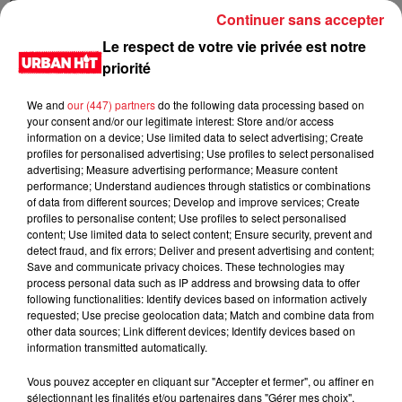
ont annoncé son décès, prévoient de lui rendre hommage
Continuer sans accepter
lors du Salon du livre et de la presse jeunesse à Montreuil.
Le respect de votre vie privée est notre
Une manière de célébrer sa contribution significative à la
priorité
bande dessinée et à l'éveil littéraire des enfants.
LES DERNIÈRES NEWS
We and
our (447) partners
do the following data processing based on
Voir plus
your consent and/or our legitimate interest: Store and/or access
information on a device; Use limited data to select advertising; Create
profiles for personalised advertising; Use profiles to select personalised
Jay-Z se bat contre la grand-mère
advertising; Measure advertising performance; Measure content
d'un homme prétendant être son fils
performance; Understand audiences through statistics or combinations
of data from different sources; Develop and improve services; Create
profiles to personalise content; Use profiles to select personalised
content; Use limited data to select content; Ensure security, prevent and
detect fraud, and fix errors; Deliver and present advertising and content;
Save and communicate privacy choices. These technologies may
Cassie met fin à une ex-escorte
process personal data such as IP address and browsing data to offer
masculine dans sa bataille...
following functionalities: Identify devices based on information actively
requested; Use precise geolocation data; Match and combine data from
other data sources; Link different devices; Identify devices based on
information transmitted automatically.
Vous pouvez accepter en cliquant sur "Accepter et fermer", ou affiner en
Des vitres tombent de la tour
sélectionnant les finalités et/ou partenaires dans "Gérer mes choix".