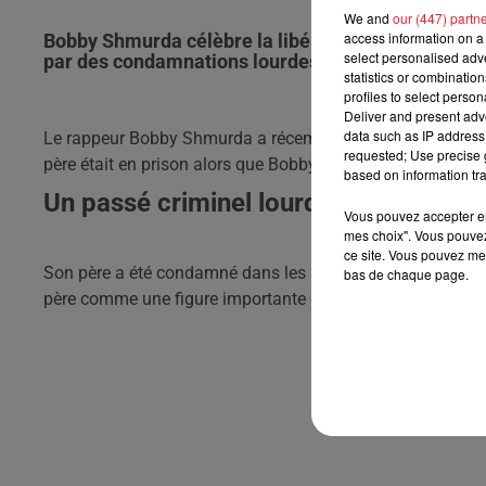
We and
our (447) partn
access information on a 
Bobby Shmurda célèbre la libération de son père, 
select personalised ad
par des condamnations lourdes.
statistics or combinatio
profiles to select person
Deliver and present adv
data such as IP address 
Le rappeur Bobby Shmurda a récemment retrouvé son père,
requested; Use precise g
père était en prison alors que Bobby n’avait que 2 mois.
based on information tra
Un passé criminel lourd de conséque
Vous pouvez accepter en 
mes choix". Vous pouvez
ce site. Vous pouvez met
Son père a été condamné dans les années 1990 pour des v
bas de chaque page.
père comme une figure importante du milieu criminel de Mi