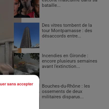
escorte masculine dans sa
bataille...
Des vitres tombent de la
tour Montparnasse : des
désaccords entre...
Incendies en Gironde :
encore plusieurs semaines
avant l'extinction...
uer sans accepter
Bouches-du-Rhône : les
ossements de deux
militaires disparus...