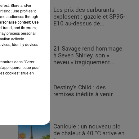
erest: Store and/or
Les prix des carburants
tising; Use profiles to
e
explosent : gazole et SP95-
tand audiences through
personalise content; Use
E10 au-dessus de...
 fraud, and fix errors;
 may process personal
mation actively
on
vices; Identify devices
21 Savage rend hommage
à Seven Shirley, son «
rtenaires dans "Gérer
neveu » tragiquement...
s'appliqueront que pour
les cookies" situé en
on
Destiny's Child : des
remixes inédits à venir
Canicule : un nouveau pic
de chaleur à 40 °C arrive en