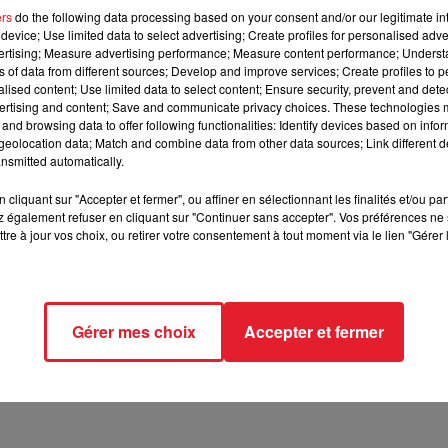
ers
do the following data processing based on your consent and/or our legitimate int
device; Use limited data to select advertising; Create profiles for personalised adver
après 30 ans derrière les barreaux. Une histoire marqué
vertising; Measure advertising performance; Measure content performance; Unders
ns of data from different sources; Develop and improve services; Create profiles to 
alised content; Use limited data to select content; Ensure security, prevent and detect
ertising and content; Save and communicate privacy choices. These technologies
and browsing data to offer following functionalities: Identify devices based on infor
 libéré après plus de 30 ans de prison. Condamné à 120 ans, s
eolocation data; Match and combine data from other data sources; Link different de
nsmitted automatically.
nces
cliquant sur "Accepter et fermer", ou affiner en sélectionnant les finalités et/ou pa
 également refuser en cliquant sur "Continuer sans accepter". Vos préférences ne 
tre à jour vos choix, ou retirer votre consentement à tout moment via le lien "Gérer 
ols à main armée et des agressions violentes. Bobby a décrit s
ami, ce qui a contribué à sa peine sévère.
Gérer mes choix
Accepter et fermer