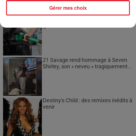
Gérer mes choix
Les prix des carburants explosent :
gazole et SP95-E10 au-dessus de...
21 Savage rend hommage à Seven
Shirley, son « neveu » tragiquement...
Destiny's Child : des remixes inédits à
venir