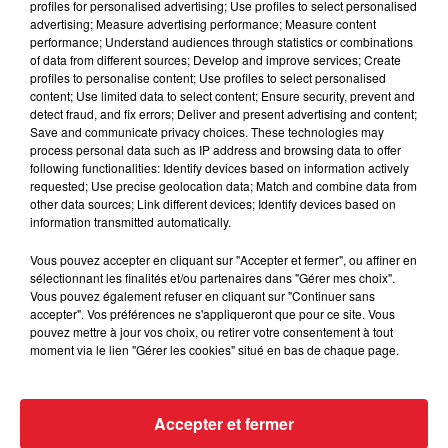
profiles for personalised advertising; Use profiles to select personalised
advertising; Measure advertising performance; Measure content
performance; Understand audiences through statistics or combinations
of data from different sources; Develop and improve services; Create
profiles to personalise content; Use profiles to select personalised
content; Use limited data to select content; Ensure security, prevent and
Des vitres tombent de la tour
detect fraud, and fix errors; Deliver and present advertising and content;
Save and communicate privacy choices. These technologies may
Montparnasse : des désaccords
process personal data such as IP address and browsing data to offer
entre...
following functionalities: Identify devices based on information actively
requested; Use precise geolocation data; Match and combine data from
other data sources; Link different devices; Identify devices based on
information transmitted automatically.
Incendies en Gironde : encore
Vous pouvez accepter en cliquant sur "Accepter et fermer", ou affiner en
plusieurs semaines avant
sélectionnant les finalités et/ou partenaires dans "Gérer mes choix".
l'extinction...
Vous pouvez également refuser en cliquant sur "Continuer sans
accepter". Vos préférences ne s'appliqueront que pour ce site. Vous
pouvez mettre à jour vos choix, ou retirer votre consentement à tout
moment via le lien "Gérer les cookies" situé en bas de chaque page.
Bouches-du-Rhône : les ossements
de deux militaires disparus...
Accepter et fermer