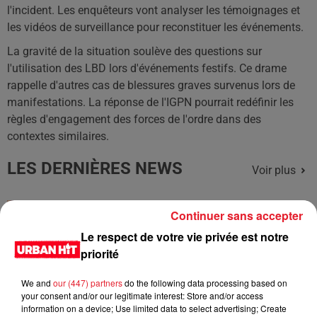
l'incident. Les enquêteurs vont analyser les témoignages et
les vidéos de surveillance pour reconstituer les événements.
La gravité de la situation soulève des questions sur
l'utilisation des LBD lors d'événements festifs. Ce drame
rappelle d'autres cas de blessures graves survenus lors de
manifestations. La réponse de l'IGPN pourrait redéfinir les
règles d'engagement des forces de l'ordre dans des
contextes similaires.
LES DERNIÈRES NEWS
Voir plus
Jay-Z se bat contre la grand-mère
Continuer sans accepter
d'un homme prétendant être son fils
Le respect de votre vie privée est notre
priorité
We and
our (447) partners
do the following data processing based on
your consent and/or our legitimate interest: Store and/or access
Cassie met fin à une ex-escorte
information on a device; Use limited data to select advertising; Create
masculine dans sa bataille...