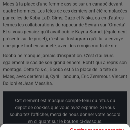
Maes à la place d'une femme assise sur un canapé devant
quatre hommes. Les têtes de ces derniers ont été remplacées
par celles de Koba LaD, Gims, Gazo et Niska, ou en d'autres
termes les collaborations du rappeur de Sevran sur "Omerta".
Et si vous pensiez qu'il avait oublié Kayna Samet (également
présente sur le projet), c'est sur Instagram qu'il lui a envoyé
une pique tout en sobriété, avec des émojis morts de rire.
Booba ne manque jamais d'inspiration. C'est d'ailleurs
également le cas de son grand ennemi Rohff qui a repris son
montage. Cette fois-ci, Booba est à la place de la tête de
Maes, avec derrière lui, Cyril Hanouna, Éric Zemmour, Vincent
Bolloré et Jean Messiha.
Cet élément est masqué compte-tenu du refus du
dépôt de cookies que vous avez exprimé. Si vous
souhaitez l'afficher, merci de nous donner votre accord
en cliquant sur le bouton ci-dessous.
Continuer sans accepter