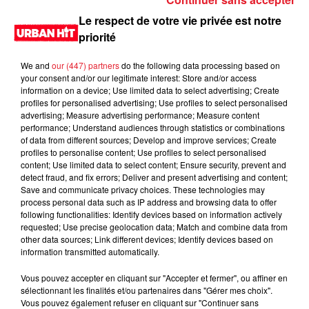
Afficher l'élément
Le respect de votre vie privée est notre
priorité
LES DERNIÈRES NEWS
Voir plus
We and
our (447) partners
do the following data processing based on
your consent and/or our legitimate interest: Store and/or access
Jay-Z se bat contre la grand-mère
information on a device; Use limited data to select advertising; Create
profiles for personalised advertising; Use profiles to select personalised
d'un homme prétendant être son fils
advertising; Measure advertising performance; Measure content
performance; Understand audiences through statistics or combinations
of data from different sources; Develop and improve services; Create
profiles to personalise content; Use profiles to select personalised
content; Use limited data to select content; Ensure security, prevent and
detect fraud, and fix errors; Deliver and present advertising and content;
Cassie met fin à une ex-escorte
Save and communicate privacy choices. These technologies may
masculine dans sa bataille...
process personal data such as IP address and browsing data to offer
following functionalities: Identify devices based on information actively
requested; Use precise geolocation data; Match and combine data from
other data sources; Link different devices; Identify devices based on
information transmitted automatically.
Des vitres tombent de la tour
Vous pouvez accepter en cliquant sur "Accepter et fermer", ou affiner en
Montparnasse : des désaccords
sélectionnant les finalités et/ou partenaires dans "Gérer mes choix".
entre...
Vous pouvez également refuser en cliquant sur "Continuer sans