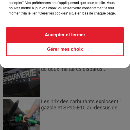
accepter". Vos préférences ne s'appliqueront que pour ce site. Vous
pouvez mettre à jour vos choix, ou retirer votre consentement à tout
moment via le lien "Gérer les cookies" situé en bas de chaque page.
Incendies en Gironde : encore
plusieurs semaines avant
Accepter et fermer
l'extinction...
Gérer mes choix
Bouches-du-Rhône : les ossements
de deux militaires disparus...
Les prix des carburants explosent :
gazole et SP95-E10 au-dessus de...