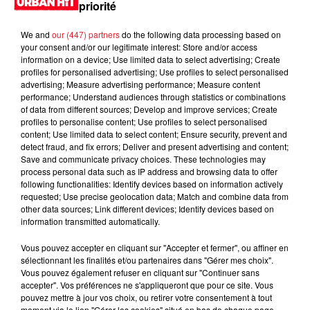
priorité
Jay-Z se bat contre la grand-mère
We and
our (447) partners
do the following data processing based on
d'un homme prétendant être son fils
your consent and/or our legitimate interest: Store and/or access
information on a device; Use limited data to select advertising; Create
profiles for personalised advertising; Use profiles to select personalised
advertising; Measure advertising performance; Measure content
performance; Understand audiences through statistics or combinations
of data from different sources; Develop and improve services; Create
Cassie met fin à une ex-escorte
profiles to personalise content; Use profiles to select personalised
content; Use limited data to select content; Ensure security, prevent and
masculine dans sa bataille...
detect fraud, and fix errors; Deliver and present advertising and content;
Save and communicate privacy choices. These technologies may
process personal data such as IP address and browsing data to offer
following functionalities: Identify devices based on information actively
requested; Use precise geolocation data; Match and combine data from
other data sources; Link different devices; Identify devices based on
Des vitres tombent de la tour
information transmitted automatically.
Montparnasse : des désaccords
entre...
Vous pouvez accepter en cliquant sur "Accepter et fermer", ou affiner en
sélectionnant les finalités et/ou partenaires dans "Gérer mes choix".
Vous pouvez également refuser en cliquant sur "Continuer sans
accepter". Vos préférences ne s'appliqueront que pour ce site. Vous
pouvez mettre à jour vos choix, ou retirer votre consentement à tout
Incendies en Gironde : encore
moment via le lien "Gérer les cookies" situé en bas de chaque page.