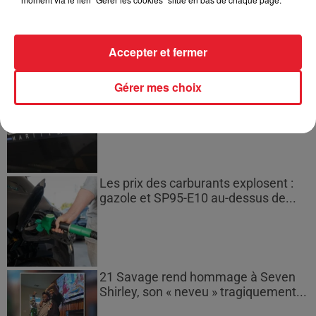
plusieurs semaines avant
l'extinction...
Accepter et fermer
Gérer mes choix
Bouches-du-Rhône : les ossements
de deux militaires disparus...
Les prix des carburants explosent :
gazole et SP95-E10 au-dessus de...
21 Savage rend hommage à Seven
Shirley, son « neveu » tragiquement...