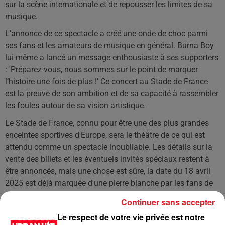
sur la scène internationale et de repousser les limites de sa
musique.
L'annonce de ce spectacle a créé une onde de choc parmi
ses fans et les amateurs de musique en général. Burna Boy
lui-même a lancé un message enthousiaste à ses supporters
: 'Préparez-vous, nous sommes sur le point de marquer
l’histoire une fois de plus !' Ce concert au Stade de France
est la preuve de son ambition et de sa capacité à rassembler
les foules autour de sa vision artistique.
Le Stade de France, connu pour être une des plus grandes
enceintes sportives d'Europe, sera le théâtre de ce qui est
attendu comme un spectacle inoubliable. Les détails sur la
vente des billets et les éventuels invités spéciaux restent à
être annoncés, mais une chose est sûre, la date du 18 avril
2025 est déjà marquée d'une pierre blanche par les fans de
l'artiste et les amateurs de grands événements musicaux.
Continuer sans accepter
LES DERNIÈRES NEWS
Le respect de votre vie privée est notre
Voir plus