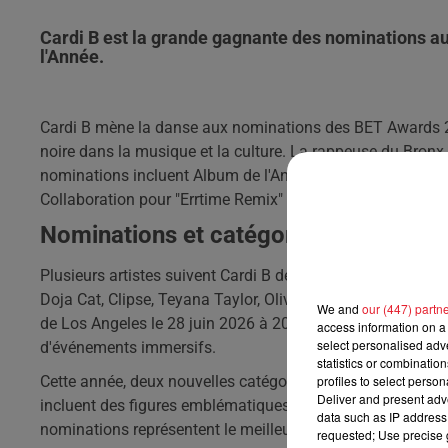
Cardi B est la grande gagnante des nominations a
l'Année.
Cardi B mène la danse aux nominations des BET Awards 20
noire dans la musique et la culture. La rappeuse du Bronx 
nominations incluent Album de l'Année pour son projet Am 
Collaboration pour "Errtime Remix" avec Jeezy et Latto.
Nominations et catégories des BET 
Plusieurs artistes suivent Cardi B de près. Kendrick Lamar
Doja Cat, Clipse, Teyana Taylor, Olivia Dean et Latto ont
We and
our (447) partn
de Los Angeles le 28 juin 2026 à 20h ET/PT. BET Experience
access information on a 
select personalised ad
d'événements immersifs.
statistics or combinatio
profiles to select person
Cette année, deux nouvelles catégories font leur appariti
Deliver and present adv
incluent des figures emblématiques comme A$AP Rocky, Be
data such as IP address 
nominations représentent le meilleur de la culture noire à 
requested; Use precise g