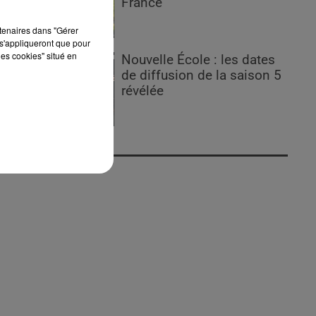
France
rtenaires dans "Gérer
s'appliqueront que pour
les cookies" situé en
Nouvelle École : les dates
de diffusion de la saison 5
révélée