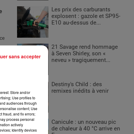
Les prix des carburants
e
explosent : gazole et SP95-
E10 au-dessus de...
nce
21 Savage rend hommage
à Seven Shirley, son «
uer sans accepter
neveu » tragiquement...
Destiny's Child : des
er
remixes inédits à venir
erest: Store and/or
tising; Use profiles to
tand audiences through
personalise content; Use
 fraud, and fix errors;
 may process personal
es
Canicule : un nouveau pic
mation actively
de chaleur à 40 °C arrive en
vices; Identify devices