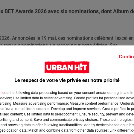
ux BET Awards 2026 avec six nominations, dont Album d
26. Annoncées le 19 mai, ces nominations célèbrent l'excelle
a reçu six nominations, un record pour cette édition. Ses
I The Drama?, Meilleure Artiste Hip Hop Féminine, et Meilleure
Contin
Awards 2026
Le respect de votre vie privée est notre priorité
 et Mariah the Scientist ont chacun cinq nominations. Doechii,
 quatre nominations. La cérémonie se déroulera au Peacock Theat
ers
do the following data processing based on your consent and/or our legitimate int
 2026 se tiendra du 25 au 27 juin, offrant trois jours
device; Use limited data to select advertising; Create profiles for personalised adver
vertising; Measure advertising performance; Measure content performance; Unders
ns of data from different sources; Develop and improve services; Create profiles to 
alised content; Use limited data to select content; Ensure security, prevent and detect
on : le Fashion Vanguard Award et le Pulse Award. Les nominés
ertising and content; Save and communicate privacy choices. These technologies
yoncé et Cardi B. Connie Orlando, EVP de BET, a déclaré que c
and browsing data to offer following functionalities: Identify devices based on infor
travers la musique et le cinéma.
eolocation data; Match and combine data from other data sources; Link different de