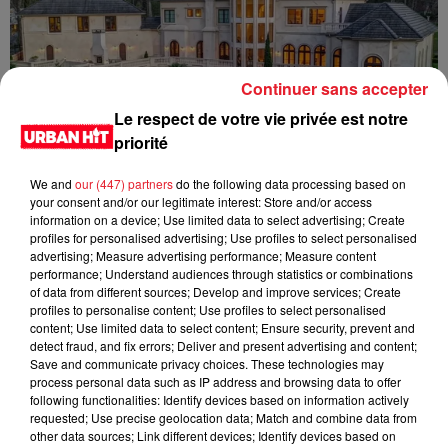
Continuer sans accepter
Le respect de votre vie privée est notre
priorité
We and
our (447) partners
do the following data processing based on
your consent and/or our legitimate interest: Store and/or access
information on a device; Use limited data to select advertising; Create
profiles for personalised advertising; Use profiles to select personalised
LES DERNIÈRES NEWS
Voir plus
advertising; Measure advertising performance; Measure content
performance; Understand audiences through statistics or combinations
of data from different sources; Develop and improve services; Create
Jay-Z se bat contre la grand-mère
profiles to personalise content; Use profiles to select personalised
content; Use limited data to select content; Ensure security, prevent and
d'un homme prétendant être son fils
detect fraud, and fix errors; Deliver and present advertising and content;
Save and communicate privacy choices. These technologies may
process personal data such as IP address and browsing data to offer
following functionalities: Identify devices based on information actively
requested; Use precise geolocation data; Match and combine data from
other data sources; Link different devices; Identify devices based on
Cassie met fin à une ex-escorte