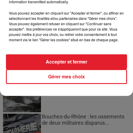
information transmitted automatically.
masculine dans sa bataille...
Vous pouvez accepter en cliquant sur "Accepter et fermer", ou affiner en
sélectionnant les finalités et/ou partenaires dans "Gérer mes choix".
Vous pouvez également refuser en cliquant sur "Continuer sans
accepter". Vos préférences ne s'appliqueront que pour ce site. Vous
pouvez mettre à jour vos choix, ou retirer votre consentement à tout
Des vitres tombent de la tour
moment via le lien "Gérer les cookies" situé en bas de chaque page.
Montparnasse : des désaccords
entre...
Accepter et fermer
Gérer mes choix
Incendies en Gironde : encore
plusieurs semaines avant
l'extinction...
Bouches-du-Rhône : les ossements
de deux militaires disparus...