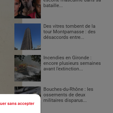
escorte masculine dans sa
bataille...
Des vitres tombent de la
tour Montparnasse : des
désaccords entre...
Incendies en Gironde :
encore plusieurs semaines
avant l'extinction...
Bouches-du-Rhône : les
ossements de deux
militaires disparus...
uer sans accepter