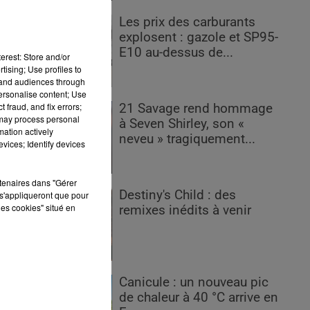
Les prix des carburants
explosent : gazole et SP95-
E10 au-dessus de...
erest: Store and/or
tising; Use profiles to
tand audiences through
personalise content; Use
 fraud, and fix errors;
21 Savage rend hommage
 may process personal
à Seven Shirley, son «
mation actively
neveu » tragiquement...
vices; Identify devices
.
rtenaires dans "Gérer
Destiny's Child : des
es
s'appliqueront que pour
les cookies" situé en
remixes inédits à venir
r
Canicule : un nouveau pic
de chaleur à 40 °C arrive en
x.