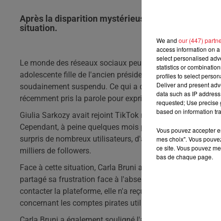
Après la disparition mystérieuse du compte TikTok d
situation.
We and
our (447) partn
access information on a 
select personalised ad
Le monde des réseaux sociaux peut être imprévisible, surtou
statistics or combinatio
adolescente fille de l'ancien président Nicolas Sarkozy et
profiles to select person
Deliver and present adv
soudainement suspendu. Ce qui a déclenché une vague de ré
data such as IP address 
récemment pris la parole pour exprimer son mécontentem
requested; Use precise g
based on information tra
Giulia Sarkozy avait rejoint TikTok mi-novembre et avait 
Cependant, à peine quelques mois plus tard, son compte a ét
Vous pouvez accepter en 
surpris de nombreux utilisateurs, d'autant plus que des co
mes choix". Vous pouvez
ce site. Vous pouvez met
milliers de followers.
bas de chaque page.
Face à cette situation, Carla Bruni a décidé de sortir de s
partagé sa frustration face à l'absence de communication 
contacter la plateforme, elle n'a reçu aucune réponse sat
concernant les comptes pirates utilisant l'identité de sa fi
Carla Bruni a également souligné l'attitude détachée de sa