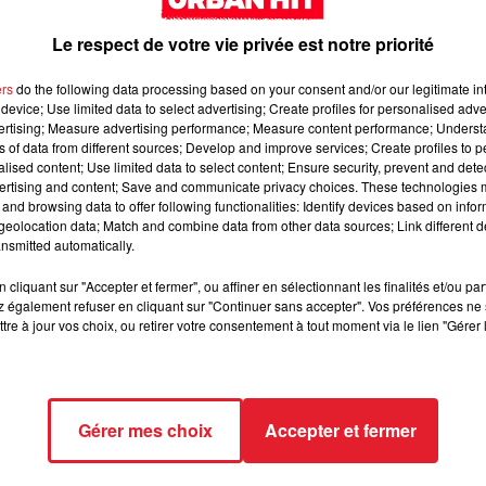
e sa fille Giulia, Carla Bruni s'exprime enfin sur la
Le respect de votre vie privée est notre priorité
ers
do the following data processing based on your consent and/or our legitimate int
device; Use limited data to select advertising; Create profiles for personalised adver
vertising; Measure advertising performance; Measure content performance; Unders
t quand on est la fille d'une célébrité. Giulia Sarkozy, la jeune
ns of data from different sources; Develop and improve services; Create profiles to 
 de la chanteuse Carla Bruni, a vu son compte TikTok
alised content; Use limited data to select content; Ensure security, prevent and detect
ertising and content; Save and communicate privacy choices. These technologies
actions, y compris celle de sa mère, Carla Bruni, qui a
and browsing data to offer following functionalities: Identify devices based on infor
ent.
eolocation data; Match and combine data from other data sources; Link different de
nsmitted automatically.
rapidement gagné en popularité grâce à ses vidéos divertissantes
é bloqué, et cela sans explication officielle. Cette décision a
cliquant sur "Accepter et fermer", ou affiner en sélectionnant les finalités et/ou pa
mptes imposteurs prétendant être Giulia continuaient d'attirer d
 également refuser en cliquant sur "Continuer sans accepter". Vos préférences ne 
tre à jour vos choix, ou retirer votre consentement à tout moment via le lien "Gérer 
a réserve. Lors d'une émission sur YouTube, l'ex-Première dame a
de la part de TikTok France. Malgré de multiples tentatives pou
isfaisante. Carla Bruni a également exprimé son inquiétude
Gérer mes choix
Accepter et fermer
lle, une mineure, pour leurs propres gains.
 fille vis-à-vis des commentaires négatifs sur les réseaux sociau