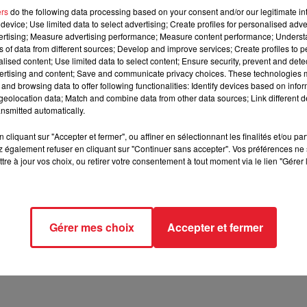
ers
do the following data processing based on your consent and/or our legitimate int
device; Use limited data to select advertising; Create profiles for personalised adver
illions de dollars de Diddy, suite à un accord pour évite
vertising; Measure advertising performance; Measure content performance; Unders
ns of data from different sources; Develop and improve services; Create profiles to 
alised content; Use limited data to select content; Ensure security, prevent and detect
ertising and content; Save and communicate privacy choices. These technologies
and browsing data to offer following functionalities: Identify devices based on infor
voir touché un chèque de 30 millions de dollars de Diddy. Cet
eolocation data; Match and combine data from other data sources; Link different de
r violences conjugales, suite aux accusations de la chanteuse
nsmitted automatically.
cliquant sur "Accepter et fermer", ou affiner en sélectionnant les finalités et/ou pa
 également refuser en cliquant sur "Continuer sans accepter". Vos préférences ne 
tre à jour vos choix, ou retirer votre consentement à tout moment via le lien "Gérer 
nte aux enfers avec plusieurs autres procès en cours liés à des
des actes de viol et d'agression. La vidéo choquante de Diddy
un accord. Selon TMZ, le montant de 30 millions de dollars a été
Gérer mes choix
Accepter et fermer
itation médiatique. Cependant, elle est également confrontée à d
c Diddy. Les affaires de gros sous et de comportements