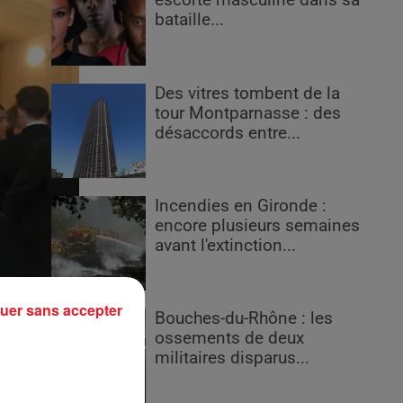
escorte masculine dans sa
bataille...
Des vitres tombent de la
tour Montparnasse : des
désaccords entre...
Incendies en Gironde :
encore plusieurs semaines
avant l'extinction...
uer sans accepter
Bouches-du-Rhône : les
ossements de deux
militaires disparus...