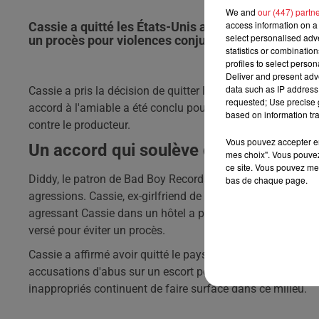
We and
our (447) partn
access information on a 
Cassie a quitté les États-Unis après avoir reçu 30 m
select personalised ad
un procès pour violences conjugales.
statistics or combinatio
profiles to select person
Deliver and present adv
data such as IP address 
Cassie a pris la décision de quitter les États-Unis après a
requested; Use precise g
accord à l'amiable a été conclu pour éviter un procès pou
based on information tra
contre le producteur.
Vous pouvez accepter en 
Un accord qui soulève des questions
mes choix". Vous pouvez
ce site. Vous pouvez met
Diddy, le patron de Bad Boy Records, fait face à une desce
bas de chaque page.
agressions. Cassie, ex-girlfriend de Diddy, avait dénoncé 
agressant Cassie dans un hôtel a précipité la recherche d'
versé pour éviter un procès.
Cassie a affirmé avoir quitté le pays pour échapper à l'ag
accusations d'abus sur un escort pendant sa relation ave
inappropriés continuent de faire surface dans ce milieu.