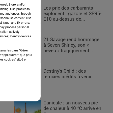
erest: Store and/or
Les prix des carburants
tising; Use profiles to
r
explosent : gazole et SP95-
tand audiences through
personalise content; Use
E10 au-dessus de...
 fraud, and fix errors;
 may process personal
mation actively
vices; Identify devices
21 Savage rend hommage
à Seven Shirley, son «
rtenaires dans "Gérer
neveu » tragiquement...
s'appliqueront que pour
les cookies" situé en
Destiny's Child : des
remixes inédits à venir
es
Canicule : un nouveau pic
de chaleur à 40 °C arrive en