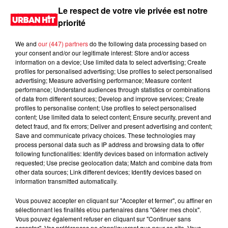
médias sociaux et de l'opinion publique.
Le respect de votre vie privée est notre
priorité
LES DERNIÈRES NEWS
Voir plus
We and
our (447) partners
do the following data processing based on
your consent and/or our legitimate interest: Store and/or access
Jay-Z se bat contre la grand-mère
information on a device; Use limited data to select advertising; Create
d'un homme prétendant être son fils
profiles for personalised advertising; Use profiles to select personalised
advertising; Measure advertising performance; Measure content
performance; Understand audiences through statistics or combinations
of data from different sources; Develop and improve services; Create
profiles to personalise content; Use profiles to select personalised
content; Use limited data to select content; Ensure security, prevent and
Cassie met fin à une ex-escorte
detect fraud, and fix errors; Deliver and present advertising and content;
Save and communicate privacy choices. These technologies may
masculine dans sa bataille...
process personal data such as IP address and browsing data to offer
following functionalities: Identify devices based on information actively
requested; Use precise geolocation data; Match and combine data from
other data sources; Link different devices; Identify devices based on
information transmitted automatically.
Des vitres tombent de la tour
Vous pouvez accepter en cliquant sur "Accepter et fermer", ou affiner en
Montparnasse : des désaccords
sélectionnant les finalités et/ou partenaires dans "Gérer mes choix".
entre...
Vous pouvez également refuser en cliquant sur "Continuer sans
accepter". Vos préférences ne s'appliqueront que pour ce site. Vous