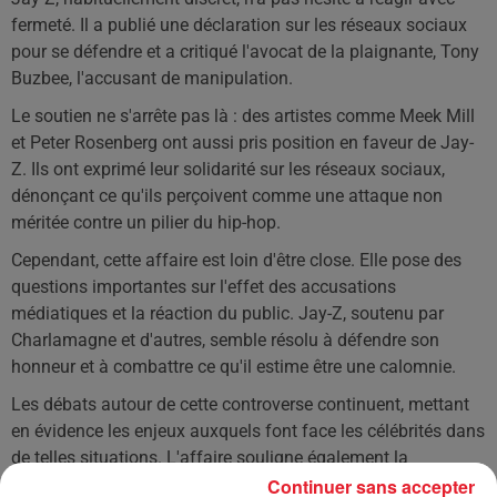
fermeté. Il a publié une déclaration sur les réseaux sociaux
pour se défendre et a critiqué l'avocat de la plaignante, Tony
Buzbee, l'accusant de manipulation.
Le soutien ne s'arrête pas là : des artistes comme Meek Mill
et Peter Rosenberg ont aussi pris position en faveur de Jay-
Z. Ils ont exprimé leur solidarité sur les réseaux sociaux,
dénonçant ce qu'ils perçoivent comme une attaque non
méritée contre un pilier du hip-hop.
Cependant, cette affaire est loin d'être close. Elle pose des
questions importantes sur l'effet des accusations
médiatiques et la réaction du public. Jay-Z, soutenu par
Charlamagne et d'autres, semble résolu à défendre son
honneur et à combattre ce qu'il estime être une calomnie.
Les débats autour de cette controverse continuent, mettant
en évidence les enjeux auxquels font face les célébrités dans
de telles situations. L'affaire souligne également la
complexité de juger des accusations graves dans l'ère des
Continuer sans accepter