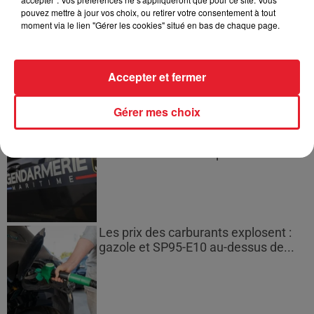
pouvez mettre à jour vos choix, ou retirer votre consentement à tout
moment via le lien "Gérer les cookies" situé en bas de chaque page.
Incendies en Gironde : encore
plusieurs semaines avant
l'extinction...
Accepter et fermer
Gérer mes choix
Bouches-du-Rhône : les ossements
de deux militaires disparus...
Les prix des carburants explosent :
gazole et SP95-E10 au-dessus de...