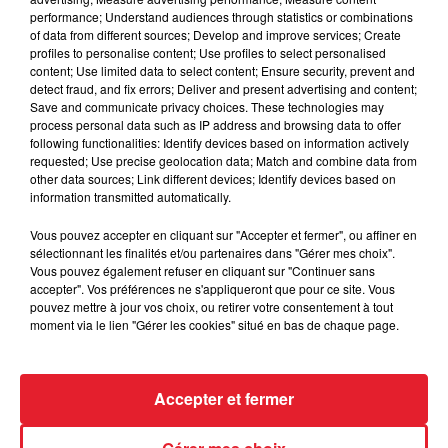
performance; Understand audiences through statistics or combinations
of data from different sources; Develop and improve services; Create
profiles to personalise content; Use profiles to select personalised
Des vitres tombent de la tour
content; Use limited data to select content; Ensure security, prevent and
Montparnasse : des désaccords
detect fraud, and fix errors; Deliver and present advertising and content;
entre...
Save and communicate privacy choices. These technologies may
process personal data such as IP address and browsing data to offer
following functionalities: Identify devices based on information actively
requested; Use precise geolocation data; Match and combine data from
other data sources; Link different devices; Identify devices based on
Incendies en Gironde : encore
information transmitted automatically.
plusieurs semaines avant
Vous pouvez accepter en cliquant sur "Accepter et fermer", ou affiner en
l'extinction...
sélectionnant les finalités et/ou partenaires dans "Gérer mes choix".
Vous pouvez également refuser en cliquant sur "Continuer sans
accepter". Vos préférences ne s'appliqueront que pour ce site. Vous
pouvez mettre à jour vos choix, ou retirer votre consentement à tout
moment via le lien "Gérer les cookies" situé en bas de chaque page.
Bouches-du-Rhône : les ossements
de deux militaires disparus...
Accepter et fermer