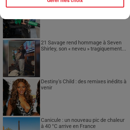
Gérer mes choix
Les prix des carburants explosent :
gazole et SP95-E10 au-dessus de...
21 Savage rend hommage à Seven
Shirley, son « neveu » tragiquement...
Destiny's Child : des remixes inédits à
venir
Canicule : un nouveau pic de chaleur
à 40 °C arrive en France