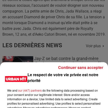
réseaux sociaux, l'accusant de vouloir éloigner son nouveau
compagnon. La petite amie de Chris, Jada Wallace, a réagi
en accusant Diamond de priver Chris de sa fille. La tension a
monté lorsque Diamond a insinué qu'elle était prête à se
battre avec Jada. Chris est également père de Royalty
Brown, 12 ans, et d'Aeko Catori Brown, né en novembre 2019.
LES DERNIÈRES NEWS
Voir plus
Jay-Z se bat contre la grand-mère
d'un homme prétendant être son fils
Continuer sans accepter
Le respect de votre vie privée est notre
priorité
We and
our (447) partners
do the following data processing based on
Cassie met fin à une ex-escorte
your consent and/or our legitimate interest: Store and/or access
masculine dans sa bataille...
information on a device; Use limited data to select advertising; Create
profiles for personalised advertising; Use profiles to select personalised
advertising; Measure advertising performance; Measure content