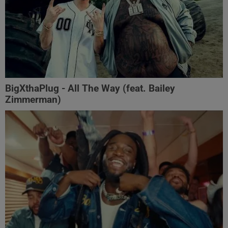
BigXthaPlug - All The Way (feat. Bailey
Zimmerman)