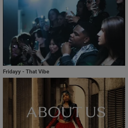
Fridayy - That Vibe