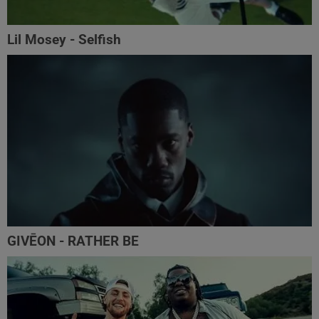
Lil Mosey - Selfish
GIVĒON - RATHER BE