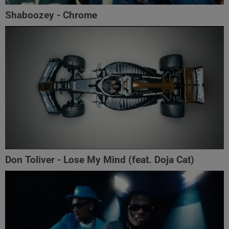
Shaboozey - Chrome
Don Toliver - Lose My Mind (feat. Doja Cat)