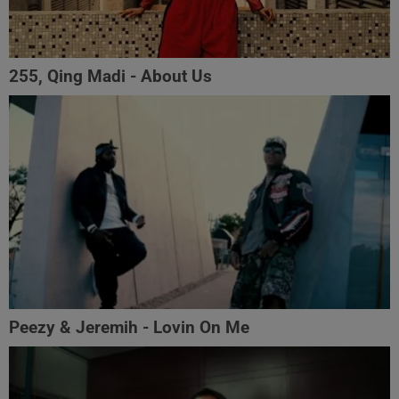
255, Qing Madi - About Us
Peezy & Jeremih - Lovin On Me