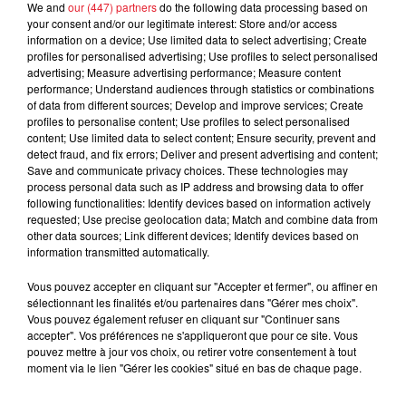
We and
our (447) partners
do the following data processing based on
your consent and/or our legitimate interest: Store and/or access
information on a device; Use limited data to select advertising; Create
profiles for personalised advertising; Use profiles to select personalised
advertising; Measure advertising performance; Measure content
Cassie met fin à une ex-escorte
performance; Understand audiences through statistics or combinations
masculine dans sa bataille...
of data from different sources; Develop and improve services; Create
profiles to personalise content; Use profiles to select personalised
content; Use limited data to select content; Ensure security, prevent and
detect fraud, and fix errors; Deliver and present advertising and content;
Save and communicate privacy choices. These technologies may
process personal data such as IP address and browsing data to offer
Des vitres tombent de la tour
following functionalities: Identify devices based on information actively
requested; Use precise geolocation data; Match and combine data from
Montparnasse : des désaccords
other data sources; Link different devices; Identify devices based on
entre...
information transmitted automatically.
Vous pouvez accepter en cliquant sur "Accepter et fermer", ou affiner en
sélectionnant les finalités et/ou partenaires dans "Gérer mes choix".
Vous pouvez également refuser en cliquant sur "Continuer sans
Incendies en Gironde : encore
accepter". Vos préférences ne s'appliqueront que pour ce site. Vous
plusieurs semaines avant
pouvez mettre à jour vos choix, ou retirer votre consentement à tout
l'extinction...
moment via le lien "Gérer les cookies" situé en bas de chaque page.