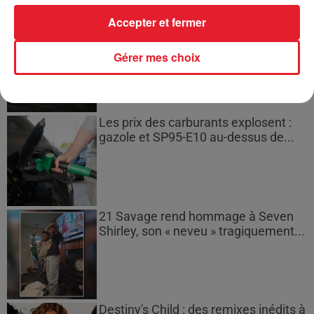
Accepter et fermer
Bouches-du-Rhône : les ossements
de deux militaires disparus...
Gérer mes choix
Les prix des carburants explosent :
gazole et SP95-E10 au-dessus de...
21 Savage rend hommage à Seven
Shirley, son « neveu » tragiquement...
Destiny's Child : des remixes inédits à