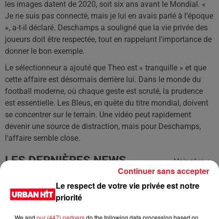
les images datent de 2020, soit six ans avant le Mondial. «
Je ne suis pas connecté, mais je lui en avais parlé à l’époque
», a-t-il déclaré. Deschamps a souligné que la vie privée des
joueurs doit être respectée, tout en rappelant l'importance de
donner le bon exemple.
Le sélectionneur a ajouté que Theo est « tranquille » et que
cette affaire est désormais derrière lui. Dans le monde du
football moderne, où chaque geste est scruté, la prudence
est essentielle. Les Bleus, en quête du titre mondial, doivent
se concentrer sur le terrain. Une vidéo peut rapidement
devenir une source de distraction, mais pour Deschamps,
l'affaire semble close.
LES DERNIÈRES NEWS
Voir plus
Continuer sans accepter
Le respect de votre vie privée est notre
Jay-Z se bat contre la grand-mère
priorité
d'un homme prétendant être son fils
We and
our (447) partners
do the following data processing based on