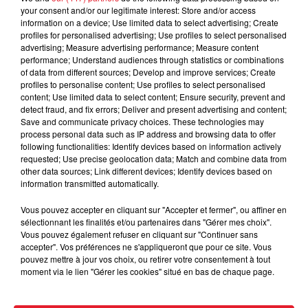
your consent and/or our legitimate interest: Store and/or access
information on a device; Use limited data to select advertising; Create
profiles for personalised advertising; Use profiles to select personalised
Cassie met fin à une ex-escorte
advertising; Measure advertising performance; Measure content
performance; Understand audiences through statistics or combinations
masculine dans sa bataille...
of data from different sources; Develop and improve services; Create
profiles to personalise content; Use profiles to select personalised
content; Use limited data to select content; Ensure security, prevent and
detect fraud, and fix errors; Deliver and present advertising and content;
Save and communicate privacy choices. These technologies may
process personal data such as IP address and browsing data to offer
Des vitres tombent de la tour
following functionalities: Identify devices based on information actively
Montparnasse : des désaccords
requested; Use precise geolocation data; Match and combine data from
entre...
other data sources; Link different devices; Identify devices based on
information transmitted automatically.
Vous pouvez accepter en cliquant sur "Accepter et fermer", ou affiner en
sélectionnant les finalités et/ou partenaires dans "Gérer mes choix".
Incendies en Gironde : encore
Vous pouvez également refuser en cliquant sur "Continuer sans
plusieurs semaines avant
accepter". Vos préférences ne s'appliqueront que pour ce site. Vous
l'extinction...
pouvez mettre à jour vos choix, ou retirer votre consentement à tout
moment via le lien "Gérer les cookies" situé en bas de chaque page.