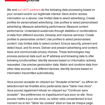
Jay-Z se bat contre la grand-mère
We and
our (447) partners
do the following data processing based on
d'un homme prétendant être son fils
your consent and/or our legitimate interest: Store and/or access
information on a device; Use limited data to select advertising; Create
profiles for personalised advertising; Use profiles to select personalised
advertising; Measure advertising performance; Measure content
performance; Understand audiences through statistics or combinations
of data from different sources; Develop and improve services; Create
Cassie met fin à une ex-escorte
profiles to personalise content; Use profiles to select personalised
masculine dans sa bataille...
content; Use limited data to select content; Ensure security, prevent and
detect fraud, and fix errors; Deliver and present advertising and content;
Save and communicate privacy choices. These technologies may
process personal data such as IP address and browsing data to offer
following functionalities: Identify devices based on information actively
requested; Use precise geolocation data; Match and combine data from
Des vitres tombent de la tour
other data sources; Link different devices; Identify devices based on
Montparnasse : des désaccords
information transmitted automatically.
entre...
Vous pouvez accepter en cliquant sur "Accepter et fermer", ou affiner en
sélectionnant les finalités et/ou partenaires dans "Gérer mes choix".
Vous pouvez également refuser en cliquant sur "Continuer sans
accepter". Vos préférences ne s'appliqueront que pour ce site. Vous
pouvez mettre à jour vos choix, ou retirer votre consentement à tout
Incendies en Gironde : encore
moment via le lien "Gérer les cookies" situé en bas de chaque page.
plusieurs semaines avant