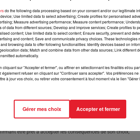
ers
do the following data processing based on your consent and/or our legitimate int
 album 'J'ai menti', qui réalise des chiffres de ventes
device; Use limited data to select advertising; Create profiles for personalised adver
vertising; Measure advertising performance; Measure content performance; Unders
ns of data from different sources; Develop and improve services; Create profiles to 
alised content; Use limited data to select content; Ensure security, prevent and detect
ertising and content; Save and communicate privacy choices. These technologies
ge, connu pour ses textes profonds et ses mélodies accrocheuse
and browsing data to offer following functionalities: Identify devices based on infor
e projet, qui n'était pas annoncé, a fait une entrée fracassante su
eolocation data; Match and combine data from other data sources; Link different de
nsmitted automatically.
 qui se veut plus personnelle, explorant des thèmes comme la
cliquant sur "Accepter et fermer", ou affiner en sélectionnant les finalités et/ou pa
eurs de l'artiste n'ont pas tardé à répondre présents, puisque
 également refuser en cliquant sur "Continuer sans accepter". Vos préférences ne 
tre à jour vos choix, ou retirer votre consentement à tout moment via le lien "Gérer 
 France en seulement 24 heures.
sa vision de la création musicale, soulignant l'importance de
es enrichissantes. 'J'ai menti' semble donc être le fruit de cette
Gérer mes choix
Accepter et fermer
cé pour le plus grand plaisir des fans. Damso a ainsi offert ce
n autre album au printemps suivant. Malgré ce succès, Damso
ffirmant être prêt à accepter les conséquences de son choix,