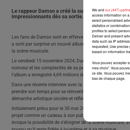
We and
our (447) partn
Le rappeur Damso a créé la surprise avec son nouvel
access information on a 
impressionnants dès sa sortie.
select personalised ad
statistics or combinatio
profiles to select person
Deliver and present adv
Les fans de Damso sont en effervescence ! Le rappeur bel
data such as IP address 
a sorti par surprise un nouvel album intitulé 'J'ai menti'. C
requested; Use precise g
la scène musicale.
based on information tra
Le vendredi 15 novembre 2024, Damso a dévoilé son œuvre
Vous pouvez accepter en 
noirceur et les complexités de sa personnalité. Les admirat
mes choix". Vous pouvez
ce site. Vous pouvez met
l'album a enregistré 4,69 millions de streams sur Spotify
bas de chaque page.
Dans une récente interview avec la RTBF, Damso a partagé 
prendre son temps pour se réinventer et vivre des expérienc
démarche artistique sincère et réfléchie.
Initialement prévu pour le 30 mai 2025, l'album a été avan
projet comme un cadeau à son public, avant la sortie d'u
évoque la possibilité de s'éloigner de la scène musicale, a
pourvu qu'il reste fidèle à lui-même et à sa musique.