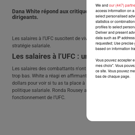
We and
our (447) partn
access information on a 
Dana White répond aux critiques sur les salaires à 
select personalised ad
dirigeants.
statistics or combinatio
profiles to select person
Deliver and present adv
data such as IP address 
Les salaires à l’UFC suscitent de vives discussions. Dana 
requested; Use precise g
stratégie salariale.
based on information tra
Les salaires à l’UFC : une polémique p
Vous pouvez accepter en 
mes choix". Vous pouvez
Les salaires des combattants n'ont jamais été aussi cont
ce site. Vous pouvez met
trop bas. White a réagi en affirmant que les salaires augm
bas de chaque page.
dollars pour voir si tu as ta place à l’UFC ? » Des figure
politique salariale. Ronda Rousey a relancé le débat apr
fonctionnement de l’UFC.