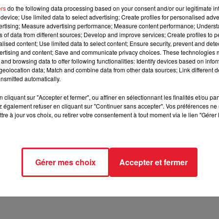
ers
do the following data processing based on your consent and/or our legitimate int
device; Use limited data to select advertising; Create profiles for personalised adver
l’UFC, un sujet brûlant qui divise les combattants et
vertising; Measure advertising performance; Measure content performance; Unders
ns of data from different sources; Develop and improve services; Create profiles to 
alised content; Use limited data to select content; Ensure security, prevent and detect
ertising and content; Save and communicate privacy choices. These technologies
and browsing data to offer following functionalities: Identify devices based on infor
White, PDG de l’organisation, a pris la parole pour défendre sa
eolocation data; Match and combine data from other data sources; Link different de
nsmitted automatically.
ersistante
cliquant sur "Accepter et fermer", ou affiner en sélectionnant les finalités et/ou pa
 également refuser en cliquant sur "Continuer sans accepter". Vos préférences ne 
roversés. Justin Gaethje a récemment dénoncé des cachets jugé
tre à jour vos choix, ou retirer votre consentement à tout moment via le lien "Gérer 
entent chaque année. Il a déclaré : « Je devrais te payer 370 000
s comme Henry Cejudo et Sean Strickland ont également critiqué la
ès sa signature avec MVP MMA, remettant en question le
Gérer mes choix
Accepter et fermer