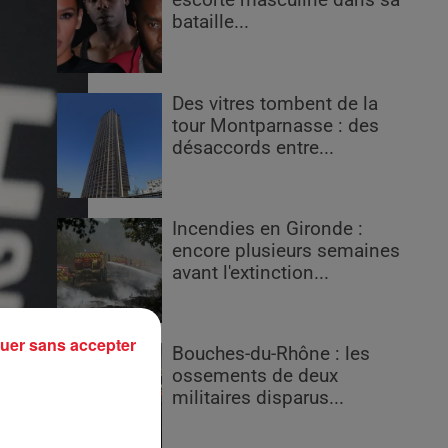
escorte masculine dans sa
bataille...
Des vitres tombent de la
tour Montparnasse : des
désaccords entre...
Incendies en Gironde :
encore plusieurs semaines
avant l'extinction...
uer sans accepter
Bouches-du-Rhône : les
ossements de deux
militaires disparus...