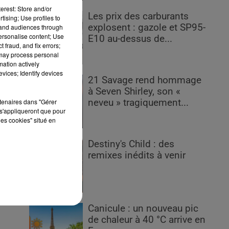
erest: Store and/or
Les prix des carburants
tising; Use profiles to
explosent : gazole et SP95-
tand audiences through
personalise content; Use
E10 au-dessus de...
 fraud, and fix errors;
 may process personal
mation actively
vices; Identify devices
21 Savage rend hommage
à Seven Shirley, son «
rtenaires dans "Gérer
neveu » tragiquement...
s'appliqueront que pour
s
les cookies" situé en
Destiny's Child : des
remixes inédits à venir
Canicule : un nouveau pic
de chaleur à 40 °C arrive en