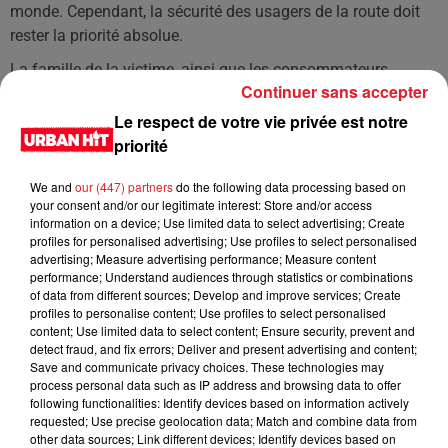
monde. Cependant, la sécurité des usagers de la route doit
rester la priorité absolue.
La famille de la victime, ainsi que les consommateurs,
Continuer sans accepter
attendent des réponses et des actions concrètes. La
confiance dans la sécurité des véhicules est ébranlée, et il
Le respect de votre vie privée est notre
est essentiel de restaurer cette confiance par une
priorité
transparence totale et des mesures efficaces. Le souvenir de
We and
our (447) partners
do the following data processing based on
cette mère de famille rappelle l'urgence de résoudre ce
your consent and/or our legitimate interest: Store and/or access
problème de sécurité publique.
information on a device; Use limited data to select advertising; Create
profiles for personalised advertising; Use profiles to select personalised
LES DERNIÈRES NEWS
advertising; Measure advertising performance; Measure content
Voir plus
performance; Understand audiences through statistics or combinations
of data from different sources; Develop and improve services; Create
profiles to personalise content; Use profiles to select personalised
Jay-Z se bat contre la grand-mère
content; Use limited data to select content; Ensure security, prevent and
d'un homme prétendant être son fils
detect fraud, and fix errors; Deliver and present advertising and content;
Save and communicate privacy choices. These technologies may
process personal data such as IP address and browsing data to offer
following functionalities: Identify devices based on information actively
requested; Use precise geolocation data; Match and combine data from
other data sources; Link different devices; Identify devices based on
Cassie met fin à une ex-escorte