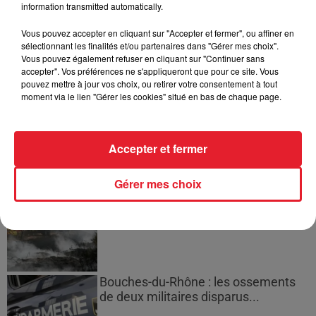
information transmitted automatically.
masculine dans sa bataille...
Vous pouvez accepter en cliquant sur "Accepter et fermer", ou affiner en
sélectionnant les finalités et/ou partenaires dans "Gérer mes choix".
Vous pouvez également refuser en cliquant sur "Continuer sans
accepter". Vos préférences ne s'appliqueront que pour ce site. Vous
pouvez mettre à jour vos choix, ou retirer votre consentement à tout
Des vitres tombent de la tour
moment via le lien "Gérer les cookies" situé en bas de chaque page.
Montparnasse : des désaccords
entre...
Accepter et fermer
Gérer mes choix
Incendies en Gironde : encore
plusieurs semaines avant
l'extinction...
Bouches-du-Rhône : les ossements
de deux militaires disparus...