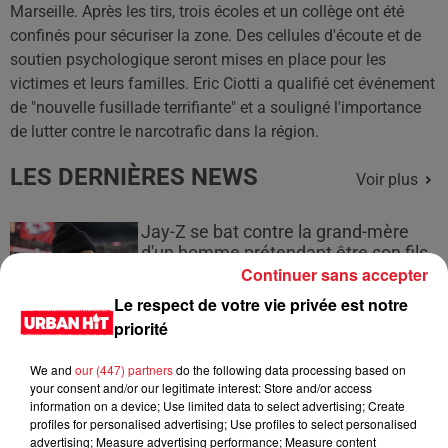
Marseille. Après les tirs, trois écoles et un collège ont été
confinés pour sécuriser la zone. Des cellules d'écoute et de
soutien psychologique seront mises en place pour les
victimes et leurs familles. Eric Ciotti a qualifié cet événement
de "nouvelle fusillade terrifiante" et a souligné l'importance
de lutter contre le narcotrafic dans la région.
LES DERNIÈRES NEWS
Voir plus
Jay-Z se bat contre la grand-mère
d'un homme prétendant être son fils
Continuer sans accepter
Le respect de votre vie privée est notre
priorité
Cassie met fin à une ex-escorte
We and
our (447) partners
do the following data processing based on
masculine dans sa bataille...
your consent and/or our legitimate interest: Store and/or access
information on a device; Use limited data to select advertising; Create
profiles for personalised advertising; Use profiles to select personalised
advertising; Measure advertising performance; Measure content