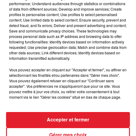
performance; Understand audiences through statistics or combinations
of data from different sources; Develop and improve services; Create
profiles to personalise content; Use profiles to select personalised
Des vitres tombent de la tour
content; Use limited data to select content; Ensure security, prevent and
Montparnasse : des désaccords
detect fraud, and fix errors; Deliver and present advertising and content;
entre...
Save and communicate privacy choices. These technologies may
process personal data such as IP address and browsing data to offer
following functionalities: Identify devices based on information actively
requested; Use precise geolocation data; Match and combine data from
other data sources; Link different devices; Identify devices based on
Incendies en Gironde : encore
information transmitted automatically.
plusieurs semaines avant
l'extinction...
Vous pouvez accepter en cliquant sur "Accepter et fermer", ou affiner en
sélectionnant les finalités et/ou partenaires dans "Gérer mes choix".
Vous pouvez également refuser en cliquant sur "Continuer sans
accepter". Vos préférences ne s'appliqueront que pour ce site. Vous
pouvez mettre à jour vos choix, ou retirer votre consentement à tout
Bouches-du-Rhône : les ossements
moment via le lien "Gérer les cookies" situé en bas de chaque page.
de deux militaires disparus...
Accepter et fermer
Gérer mes choix