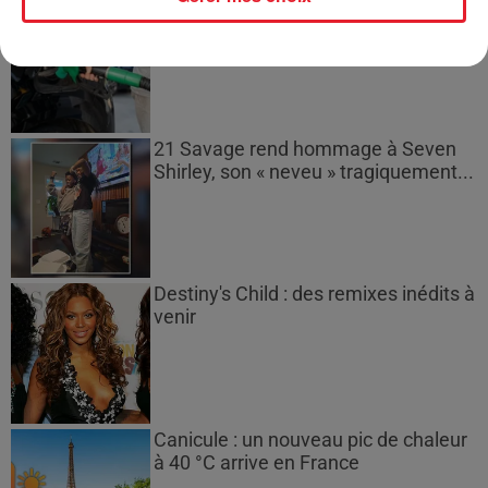
Les prix des carburants explosent :
gazole et SP95-E10 au-dessus de...
21 Savage rend hommage à Seven
Shirley, son « neveu » tragiquement...
Destiny's Child : des remixes inédits à
venir
Canicule : un nouveau pic de chaleur
à 40 °C arrive en France