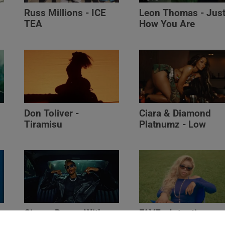
Russ Millions - ICE
Leon Thomas - Jus
TEA
How You Are
Don Toliver -
Ciara & Diamond
Tiramisu
Platnumz - Low
Ciara - Dance With
FAVE - Intentions
)
Me (feat. Tyga)