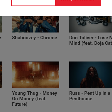
e
Shaboozey - Chrome
Don Toliver - Lose 
Mind (feat. Doja Cat
Young Thug - Money
Russ - Pent Up in a
On Money (feat.
Penthouse
Future)