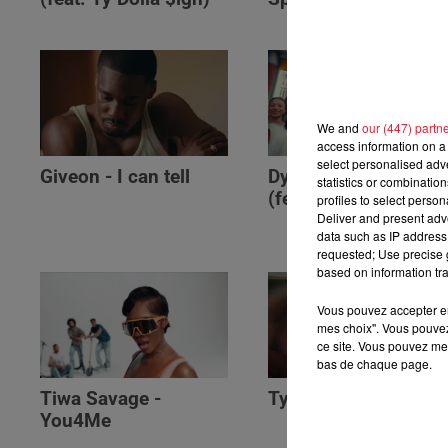
We and
our (447) partn
access information on a 
select personalised ad
Giveon - I can tell
Dyce - U GOTTA
statistics or combinatio
(feat. The Limba)
profiles to select person
Deliver and present adv
data such as IP address 
requested; Use precise g
based on information tra
Vous pouvez accepter en 
mes choix". Vous pouvez
ce site. Vous pouvez met
bas de chaque page.
Tiwa Savage -
Tyla - Bliss
You4Me