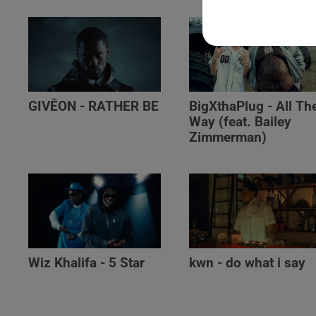
GIVĒON - RATHER BE
BigXthaPlug - All Th
Way (feat. Bailey
Zimmerman)
Wiz Khalifa - 5 Star
kwn - do what i say