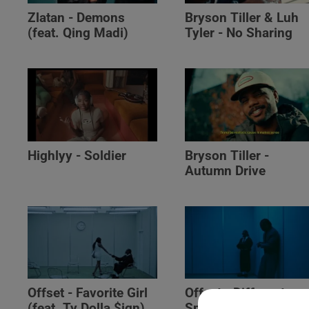
Zlatan - Demons
Bryson Tiller & Luh
(feat. Qing Madi)
Tyler - No Sharing
Highlyy - Soldier
Bryson Tiller -
Autumn Drive
Offset - Favorite Girl
Offset - Different
(feat. Ty Dolla $ign)
Species (feat. Gunna