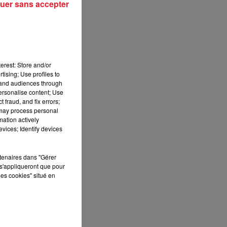
uer sans accepter
erest: Store and/or
tising; Use profiles to
tand audiences through
personalise content; Use
ll
 fraud, and fix errors;
 may process personal
mation actively
vices; Identify devices
rtenaires dans "Gérer
s'appliqueront que pour
les cookies" situé en