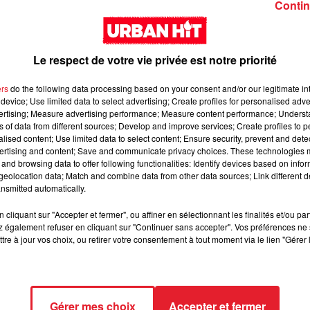
Contin
Le respect de votre vie privée est notre priorité
ers
do the following data processing based on your consent and/or our legitimate int
device; Use limited data to select advertising; Create profiles for personalised adver
vertising; Measure advertising performance; Measure content performance; Unders
Tink & Bryson Tiller -
Rick Ross - For The
ns of data from different sources; Develop and improve services; Create profiles to 
Can We Talk?
Money (feat. Pharre
alised content; Use limited data to select content; Ensure security, prevent and detect
ertising and content; Save and communicate privacy choices. These technologies
Williams)
and browsing data to offer following functionalities: Identify devices based on infor
eolocation data; Match and combine data from other data sources; Link different de
nsmitted automatically.
cliquant sur "Accepter et fermer", ou affiner en sélectionnant les finalités et/ou pa
 également refuser en cliquant sur "Continuer sans accepter". Vos préférences ne 
tre à jour vos choix, ou retirer votre consentement à tout moment via le lien "Gérer 
Sabrina - Alone
Lil Mosey - Selfish
Gérer mes choix
Accepter et fermer