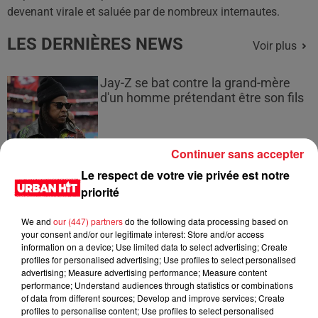
devenant virale et saluée par de nombreux internautes.
LES DERNIÈRES NEWS
Voir plus
Jay-Z se bat contre la grand-mère
d'un homme prétendant être son fils
Continuer sans accepter
Le respect de votre vie privée est notre
Cassie met fin à une ex-escorte
priorité
masculine dans sa bataille...
We and
our (447) partners
do the following data processing based on
your consent and/or our legitimate interest: Store and/or access
information on a device; Use limited data to select advertising; Create
profiles for personalised advertising; Use profiles to select personalised
Des vitres tombent de la tour
advertising; Measure advertising performance; Measure content
performance; Understand audiences through statistics or combinations
Montparnasse : des désaccords
of data from different sources; Develop and improve services; Create
entre...
profiles to personalise content; Use profiles to select personalised