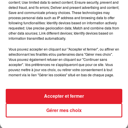
content; Use limited data to select content; Ensure security, prevent and
detect fraud, and fix errors; Deliver and present advertising and content;
Save and communicate privacy choices. These technologies may
process personal data such as IP address and browsing data to offer
Incendies en Gironde : encore
following functionalities: Identify devices based on information actively
plusieurs semaines avant
requested; Use precise geolocation data; Match and combine data from
l'extinction...
other data sources; Link different devices; Identify devices based on
information transmitted automatically.
Vous pouvez accepter en cliquant sur "Accepter et fermer", ou affiner en
sélectionnant les finalités et/ou partenaires dans "Gérer mes choix".
Bouches-du-Rhône : les ossements
Vous pouvez également refuser en cliquant sur "Continuer sans
de deux militaires disparus...
accepter". Vos préférences ne s'appliqueront que pour ce site. Vous
pouvez mettre à jour vos choix, ou retirer votre consentement à tout
moment via le lien "Gérer les cookies" situé en bas de chaque page.
Accepter et fermer
Les prix des carburants explosent :
gazole et SP95-E10 au-dessus de...
Gérer mes choix