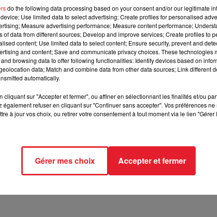
ers
do the following data processing based on your consent and/or our legitimate int
device; Use limited data to select advertising; Create profiles for personalised adver
rs de la finale de la Coupe du Monde, un moment qui
vertising; Measure advertising performance; Measure content performance; Unders
ns of data from different sources; Develop and improve services; Create profiles to 
alised content; Use limited data to select content; Ensure security, prevent and detect
ertising and content; Save and communicate privacy choices. These technologies
and browsing data to offer following functionalities: Identify devices based on infor
e, confirmant ainsi sa participation à la remise du trophée.
eolocation data; Match and combine data from other data sources; Link different de
sident américain sera à ses côtés le 19 juillet pour célébrer cet
nsmitted automatically.
cliquant sur "Accepter et fermer", ou affiner en sélectionnant les finalités et/ou pa
 également refuser en cliquant sur "Continuer sans accepter". Vos préférences ne 
tre à jour vos choix, ou retirer votre consentement à tout moment via le lien "Gérer 
écédentes apparitions sportives. Lors de la dernière Coupe du
a souligné leur amitié, précisant qu'ils passent beaucoup de temp
e la paix de la FIFA, une décision qui a divisé l'opinion publiq
i l'Iran venait à remporter le tournoi.
Gérer mes choix
Accepter et fermer