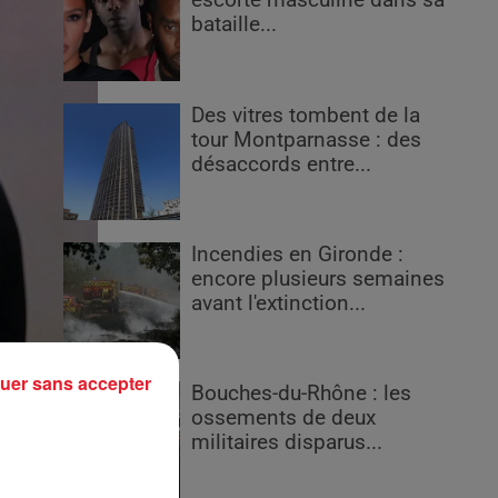
escorte masculine dans sa
bataille...
Des vitres tombent de la
tour Montparnasse : des
désaccords entre...
Incendies en Gironde :
encore plusieurs semaines
avant l'extinction...
uer sans accepter
Bouches-du-Rhône : les
ossements de deux
militaires disparus...