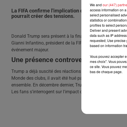
We and
our (447) partn
access information on a 
La FIFA confirme l'implication de Donald Trump lo
select personalised ad
pourrait créer des tensions.
statistics or combinatio
profiles to select person
Deliver and present adv
data such as IP address 
Donald Trump sera présent à la finale de la Coupe du Mond
requested; Use precise g
Gianni Infantino, président de la FIFA, a annoncé que le pré
based on information tra
événement majeur.
Vous pouvez accepter en 
Une présence controversée à la finale
mes choix". Vous pouvez
ce site. Vous pouvez met
Trump a déjà suscité des réactions mitigées lors de ses pr
bas de chaque page.
Monde des clubs, il avait été hué par le public. Infantino 
ensemble. En décembre dernier, Trump a même reçu le prix d
Les fans s'interrogent sur l'impact de sa présence, surtout s