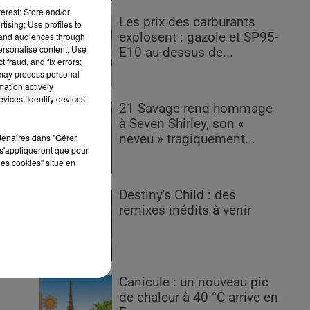
erest: Store and/or
Les prix des carburants
tising; Use profiles to
explosent : gazole et SP95-
tand audiences through
personalise content; Use
E10 au-dessus de...
 fraud, and fix errors;
 may process personal
mation actively
vices; Identify devices
21 Savage rend hommage
à Seven Shirley, son «
rtenaires dans "Gérer
neveu » tragiquement...
s'appliqueront que pour
les cookies" situé en
s
Destiny's Child : des
ue.
remixes inédits à venir
Canicule : un nouveau pic
de chaleur à 40 °C arrive en