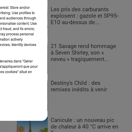
erest: Store and/or
Les prix des carburants
tising; Use profiles to
explosent : gazole et SP95-
tand audiences through
E10 au-dessus de...
personalise content; Use
 fraud, and fix errors;
 may process personal
mation actively
ent
vices; Identify devices
21 Savage rend hommage
à Seven Shirley, son «
neveu » tragiquement...
rtenaires dans "Gérer
s'appliqueront que pour
les cookies" situé en
te.
Destiny's Child : des
le,
remixes inédits à venir
,
Canicule : un nouveau pic
de chaleur à 40 °C arrive en