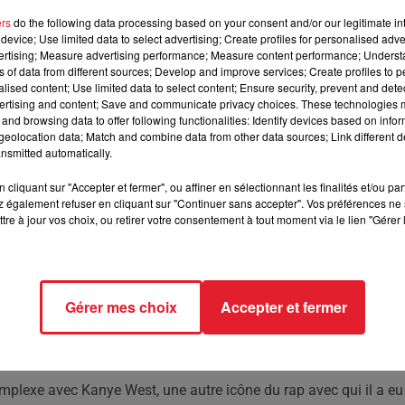
ers
do the following data processing based on your consent and/or our legitimate int
exprimé sur la trahison et la solitude dans l'industrie du
device; Use limited data to select advertising; Create profiles for personalised adver
k Ross et Kendrick Lamar.
vertising; Measure advertising performance; Measure content performance; Unders
ns of data from different sources; Develop and improve services; Create profiles to 
alised content; Use limited data to select content; Ensure security, prevent and detect
ertising and content; Save and communicate privacy choices. These technologies
saut la scène d'un club de Toronto pour un discours très
and browsing data to offer following functionalities: Identify devices based on infor
son public des réflexions sur la trahison et la solitude qu'il ress
eolocation data; Match and combine data from other data sources; Link different de
nsmitted automatically.
e ses confrères rappeurs.
cliquant sur "Accepter et fermer", ou affiner en sélectionnant les finalités et/ou pa
e a parlé de 'vrais amis' et de ceux qui, selon lui, pourraient 'te
 également refuser en cliquant sur "Continuer sans accepter". Vos préférences ne 
 penser à ses relations tendues avec des artistes comme Future,
tre à jour vos choix, ou retirer votre consentement à tout moment via le lien "Gérer 
amitié semble s'effriter, et Kendrick Lamar, un rival de longue da
 figures du rap. La collaboration passée avec Future, par exemp
oss et Drake, malgré des morceaux communs, semblent s'éloigner
Gérer mes choix
Accepter et fermer
s légendaires dans l'industrie.
lignant la solitude qui peut accompagner le succès. 'Parfois,
e le côté obscur de la célébrité.
mplexe avec Kanye West, une autre icône du rap avec qui il a eu