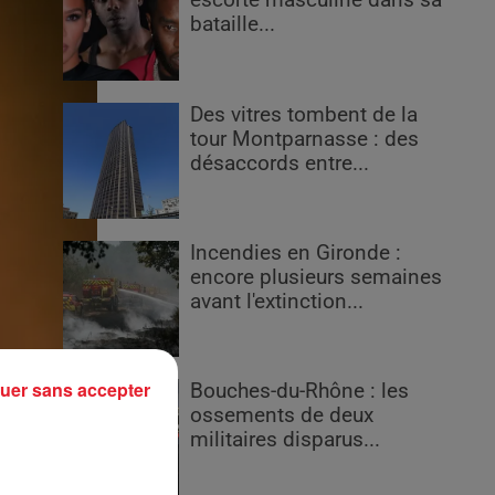
escorte masculine dans sa
bataille...
Des vitres tombent de la
tour Montparnasse : des
désaccords entre...
Incendies en Gironde :
encore plusieurs semaines
avant l'extinction...
uer sans accepter
Bouches-du-Rhône : les
ossements de deux
militaires disparus...