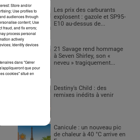
erest: Store and/or
Les prix des carburants
tising; Use profiles to
explosent : gazole et SP95-
tand audiences through
personalise content; Use
E10 au-dessus de...
 fraud, and fix errors;
 may process personal
mation actively
vices; Identify devices
l
21 Savage rend hommage
à Seven Shirley, son «
rtenaires dans "Gérer
neveu » tragiquement...
s'appliqueront que pour
les cookies" situé en
Destiny's Child : des
remixes inédits à venir
de
dy
e
Canicule : un nouveau pic
de chaleur à 40 °C arrive en