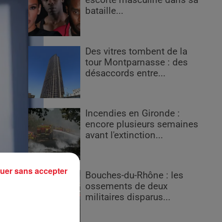
escorte masculine dans sa
bataille...
Des vitres tombent de la
tour Montparnasse : des
désaccords entre...
Incendies en Gironde :
encore plusieurs semaines
avant l'extinction...
uer sans accepter
Bouches-du-Rhône : les
ossements de deux
militaires disparus...