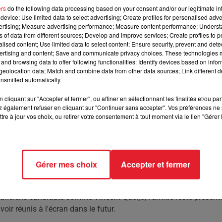
ers
do the following data processing based on your consent and/or our legitimate int
device; Use limited data to select advertising; Create profiles for personalised adver
re son cœur et explique pourquoi son amitié avec Amélie
vertising; Measure advertising performance; Measure content performance; Unders
ns of data from different sources; Develop and improve services; Create profiles to 
alised content; Use limited data to select content; Ensure security, prevent and detect
ertising and content; Save and communicate privacy choices. These technologies
and browsing data to offer following functionalities: Identify devices based on infor
marqué les esprits et continue de faire parler de lui dans
eolocation data; Match and combine data from other data sources; Link different de
ccès, il fait son grand retour dans The Power, diffusé sur W9, où i
nsmitted automatically.
cliquant sur "Accepter et fermer", ou affiner en sélectionnant les finalités et/ou pa
imé ses appréhensions avant de rejoindre l'émission. Se
 également refuser en cliquant sur "Continuer sans accepter". Vos préférences ne 
stratégies nécessaires, il a finalement décidé de se lancer dans
tre à jour vos choix, ou retirer votre consentement à tout moment via le lien "Gérer 
arades qui auraient pu le désavantager.
le que malgré une amitié passée forte, le temps et la maturité
ez mature pour maintenir leur relation, bien qu'il garde une gran
Gérer mes choix
Accepter et fermer
s difficiles.
et inchangée malgré les aléas du business et de la télévision. Ed
s anciens candidats comme Vincent Queijo, l'amitié reste présent
oir réunis à l'écran dans le futur.