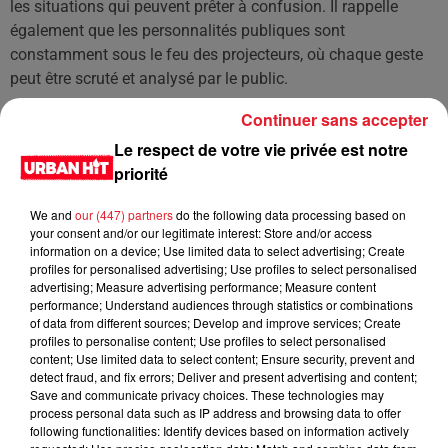
les situations qui peuvent prêter à confusion. Il rappelle
également que les personnalités publiques sont
constamment sous le feu des projecteurs, où chaque geste
peut être scruté et analysé par le public.
Continuer sans accepter
Cet élément est masqué compte-tenu du refus du
Le respect de votre vie privée est notre
dépôt de cookies que vous avez exprimé. Si vous
priorité
souhaitez l'afficher, merci de nous donner votre accord
en cliquant sur le bouton ci-dessous.
We and
our (447) partners
do the following data processing based on
your consent and/or our legitimate interest: Store and/or access
information on a device; Use limited data to select advertising; Create
Afficher l'élément
profiles for personalised advertising; Use profiles to select personalised
advertising; Measure advertising performance; Measure content
performance; Understand audiences through statistics or combinations
LES DERNIÈRES NEWS
Voir plus
of data from different sources; Develop and improve services; Create
profiles to personalise content; Use profiles to select personalised
content; Use limited data to select content; Ensure security, prevent and
Jay-Z se bat contre la grand-mère
detect fraud, and fix errors; Deliver and present advertising and content;
d'un homme prétendant être son fils
Save and communicate privacy choices. These technologies may
process personal data such as IP address and browsing data to offer
following functionalities: Identify devices based on information actively