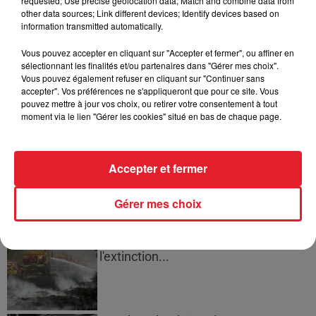
requested; Use precise geolocation data; Match and combine data from
other data sources; Link different devices; Identify devices based on
information transmitted automatically.
Cassie met fin à une ex-escorte
Vous pouvez accepter en cliquant sur "Accepter et fermer", ou affiner en
masculine dans sa bataille...
sélectionnant les finalités et/ou partenaires dans "Gérer mes choix".
Vous pouvez également refuser en cliquant sur "Continuer sans
accepter". Vos préférences ne s'appliqueront que pour ce site. Vous
pouvez mettre à jour vos choix, ou retirer votre consentement à tout
moment via le lien "Gérer les cookies" situé en bas de chaque page.
Des vitres tombent de la tour
Montparnasse : des désaccords
entre...
Accepter et fermer
Gérer mes choix
Incendies en Gironde : encore
plusieurs semaines avant
l'extinction...