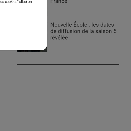
France
les cookies" situé en
Nouvelle École : les dates
de diffusion de la saison 5
révélée