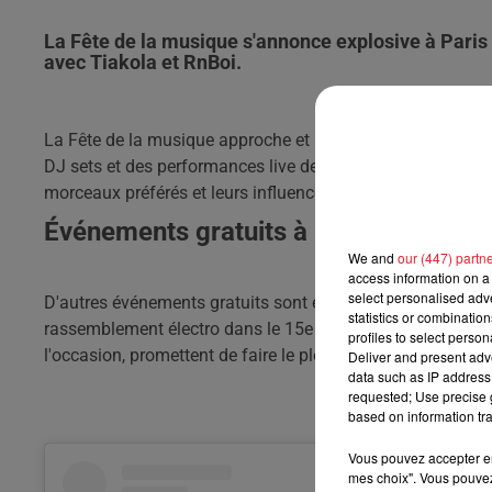
La Fête de la musique s'annonce explosive à Paris
avec Tiakola et RnBoi.
La Fête de la musique approche et Paris s'apprête à vibrer.
DJ sets et des performances live de RnBoi, Tiakola, Miki, R
morceaux préférés et leurs influences musicales.
Événements gratuits à ne pas manque
We and
our (447) partn
access information on a 
select personalised ad
D'autres événements gratuits sont également au programm
statistics or combinatio
rassemblement électro dans le 15e arrondissement et des c
profiles to select person
l'occasion, promettent de faire le plein de musique et de
Deliver and present adv
data such as IP address 
requested; Use precise g
based on information tra
Vous pouvez accepter en 
mes choix". Vous pouvez