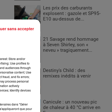
Les prix des carburants
explosent : gazole et SP95-
E10 au-dessus de...
uer sans accepter
es
rs
21 Savage rend hommage
à Seven Shirley, son «
neveu » tragiquement...
erest: Store and/or
tising; Use profiles to
tand audiences through
Destiny's Child : des
personalise content; Use
remixes inédits à venir
 fraud, and fix errors;
 may process personal
mation actively
vices; Identify devices
Canicule : un nouveau pic
rtenaires dans "Gérer
de chaleur à 40 °C arrive en
s'appliqueront que pour