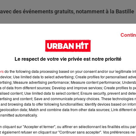
 avec des événements gratuits, notamment à la Bastille
Contin
 Spotify organise une soirée gratuite place de la Bastille avec d
onisia, Crystallmess et Jeune Morty. Ces artistes dévoileront leu
Le respect de votre vie privée est notre priorité
r
ers
do the following data processing based on your consent and/or our legitimate int
device; Use limited data to select advertising; Create profiles for personalised adver
vertising; Measure advertising performance; Measure content performance; Unders
e. La fête de Cookie Records aux Buttes-Chaumont, le grand
ns of data from different sources; Develop and improve services; Create profiles to 
oncerts dans la cour de l'Élysée, ouverte au public pour
alised content; Use limited data to select content; Ensure security, prevent and detect
 bonne humeur. Préparez-vous à vivre une soirée mémorable !
ertising and content; Save and communicate privacy choices. These technologies
and browsing data to offer following functionalities: Identify devices based on infor
eolocation data; Match and combine data from other data sources; Link different de
nsmitted automatically.
cliquant sur "Accepter et fermer", ou affiner en sélectionnant les finalités et/ou pa
 également refuser en cliquant sur "Continuer sans accepter". Vos préférences ne 